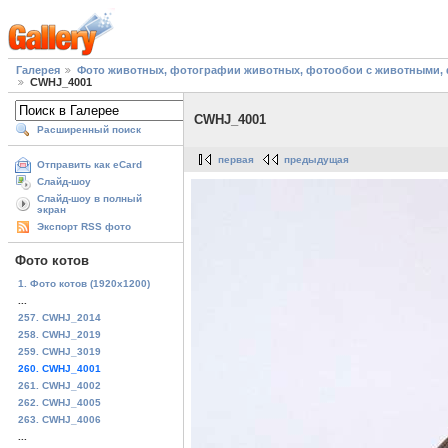
Галерея
Фото животных, фотографии животных, фотообои с животными, 
CWHJ_4001
CWHJ_4001
Расширенный поиск
первая
предыдущая
Отправить как eCard
Слайд-шоу
Слайд-шоу в полный
экран
Экспорт RSS фото
Фото котов
1. Фото котов (1920х1200)
...
257. CWHJ_2014
258. CWHJ_2019
259. CWHJ_3019
260. CWHJ_4001
261. CWHJ_4002
262. CWHJ_4005
263. CWHJ_4006
...