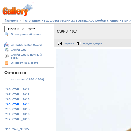
Галерея
Фото животных, фотографии животных, фотообои с животными, 
CWHJ_4014
Расширенный поиск
первая
предыдущая
Отправить как eCard
Слайд-шоу
Слайд-шоу в полный
экран
Экспорт RSS фото
Фото котов
1. Фото котов (1920х1200)
...
266. CWHJ_4011
267. CWHJ_4012
268. CWHJ_4013
269. CWHJ_4014
270. CWHJ_4015
271. CWHJ_4016
272. CWHJ_4019
...
394. Web_37005