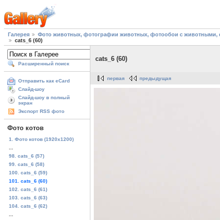
Галерея
Фото животных, фотографии животных, фотообои с животными, 
cats_6 (60)
cats_6 (60)
Расширенный поиск
первая
предыдущая
Отправить как eCard
Слайд-шоу
Слайд-шоу в полный
экран
Экспорт RSS фото
Фото котов
1. Фото котов (1920х1200)
...
98. cats_6 (57)
99. cats_6 (58)
100. cats_6 (59)
101. cats_6 (60)
102. cats_6 (61)
103. cats_6 (63)
104. cats_6 (62)
...