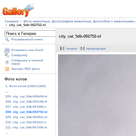
Галерея
Фото животных, фотографии животных, фотообои с животными, 
city_cat_5db-002752-nl
city_cat_5db-002752-nl
Расширенный поиск
первая
предыдущая
Отправить как eCard
Слайд-шоу
Слайд-шоу в полный
экран
Экспорт RSS фото
Фото котов
1. Фото котов (1920х1200)
...
205. city_cat_5db-000608-nl
206. city_cat_5db-001148-nl
207. city_cat_5db-001580-x
208. city_cat_5db-002752-nl
209. city_cat_5db-002841-nl
210. city_cat_5db-003311-x
211. city_cat_5db-007306-nl
...