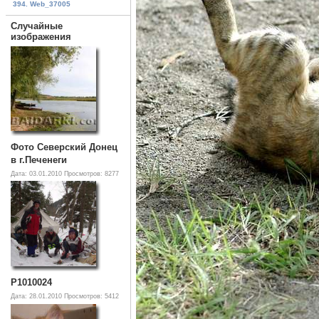
394. Web_37005
Случайные
изображения
Фото Северский Донец
в г.Печенеги
Дата: 03.01.2010
Просмотров: 8277
P1010024
Дата: 28.01.2010
Просмотров: 5412