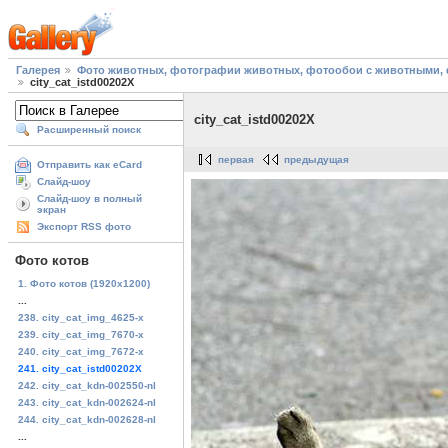
Галерея
Фото животных, фотографии животных, фотообои с животными, 
city_cat_istd00202X
city_cat_istd00202X
Расширенный поиск
первая
предыдущая
Отправить как eCard
Слайд-шоу
Слайд-шоу в полный
экран
Экспорт RSS фото
Фото котов
1. Фото котов (1920х1200)
...
238. city_cat_img_4625-x
239. city_cat_img_7670-x
240. city_cat_img_7672-x
241. city_cat_istd00202X
242. city_cat_kdn-002550-nl
243. city_cat_kdn-002624-nl
244. city_cat_kdn-002628-nl
...