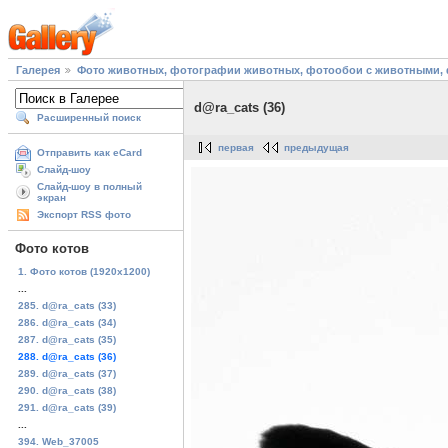
Галерея
Фото животных, фотографии животных, фотообои с животными, 
d@ra_cats (36)
Расширенный поиск
первая
предыдущая
Отправить как eCard
Слайд-шоу
Слайд-шоу в полный
экран
Экспорт RSS фото
Фото котов
1. Фото котов (1920х1200)
...
285. d@ra_cats (33)
286. d@ra_cats (34)
287. d@ra_cats (35)
288. d@ra_cats (36)
289. d@ra_cats (37)
290. d@ra_cats (38)
291. d@ra_cats (39)
...
394. Web_37005