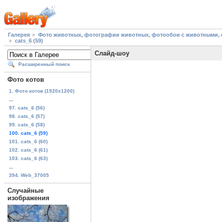
Галерея
Фото животных, фотографии животных, фотообои с животными, 
cats_6 (59)
Слайд-шоу
Расширенный поиск
Фото котов
1. Фото котов (1920х1200)
...
97. cats_6 (56)
98. cats_6 (57)
99. cats_6 (58)
100. cats_6 (59)
101. cats_6 (60)
102. cats_6 (61)
103. cats_6 (63)
...
394. Web_37005
Случайные
изображения