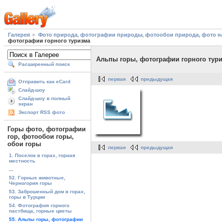
Галерея
Фото природа, фотографии природы, фотообои природа, фото на
фотографии горного туризма
Альпы горы, фотографии горного тур
Расширенный поиск
первая
предыдущая
Отправить как eCard
Слайд-шоу
Слайд-шоу в полный
экран
Экспорт RSS фото
Горы фото, фотографии
гор, фотообои горы,
обои горы
первая
предыдущая
1. Поселок в горах, горная
местность
...
52. Горные животные,
Черногория горы
53. Заброшенный дом в горах,
горы в Турции
54. Фотография горного
пастбища, горные цветы
55. Альпы горы, фотографии