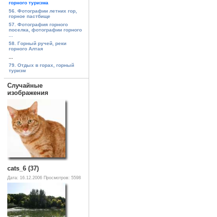
горного туризма
56. Фотографии летних гор,
горное пастбище
57. Фотография горного
поселка, фотографии горного
...
58. Горный ручей, реки
горного Алтая
...
79. Отдых в горах, горный
туризм
Случайные
изображения
cats_6 (37)
Дата: 16.12.2006
Просмотров: 5598