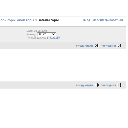
Вход
Зарегистрироваться
обои горы, обои горы
Альпы горы,
Дата: 03.08.2006
Размер:
Полный размер:
1772x1195
следующая
последняя
следующая
последняя