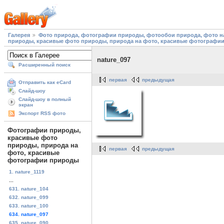
Галерея
Фото природа, фотографии природы, фотообои природа, фото на
природы, красивые фото природы, природа на фото, красивые фотографи
nature_097
Расширенный поиск
первая
предыдущая
Отправить как eCard
Слайд-шоу
Слайд-шоу в полный
экран
Экспорт RSS фото
Фотографии природы,
красивые фото
природы, природа на
первая
предыдущая
фото, красивые
фотографии природы
1. nature_1119
...
631. nature_104
632. nature_099
633. nature_100
634. nature_097
635. nature_090