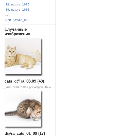
38. nature_1065
39. nature_1066
...
679. nature_008
Случайные
изображения
cats_d@ra_03.09 (49)
Дата: 20.04.2006
Просмотров: 4684
d@ra_cats_01_09 (17)