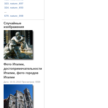
323. nature_657
324. nature_653
...
679. nature_008
Случайные
изображения
Фото Италии,
достопримечательности
Италии, фото городов
Италии
Дата: 19.01.2010
Просмотров: 6596