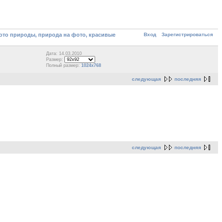
Вход
Зарегистрироваться
то природы, природа на фото, красивые
Дата: 14.03.2010
Размер:
Полный размер:
1024x768
следующая
последняя
следующая
последняя