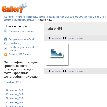
Галерея
Фото природа, фотографии природы, фотообои природа, фото на
фотографии природы
nature_661
nature_661
Расширенный поиск
первая
предыдущая
Отправить как eCard
Слайд-шоу
Слайд-шоу в полный
экран
Экспорт RSS фото
Фотографии природы,
красивые фото
природы, природа на
первая
предыдущая
фото, красивые
фотографии природы
1. nature_1119
...
318. nature_663
319. nature_664
320. nature_658
321. nature_661
322. nature_662