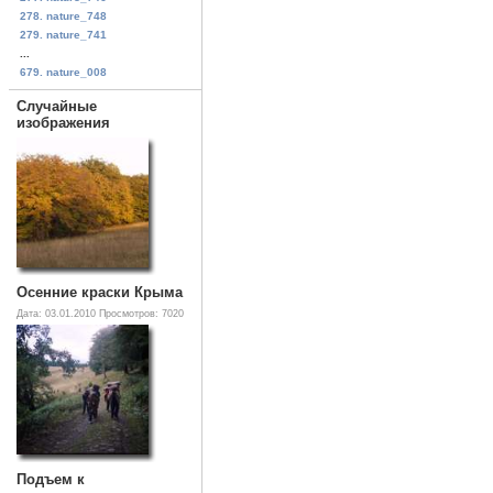
278. nature_748
279. nature_741
...
679. nature_008
Случайные
изображения
Осенние краски Крыма
Дата: 03.01.2010
Просмотров: 7020
Подъем к