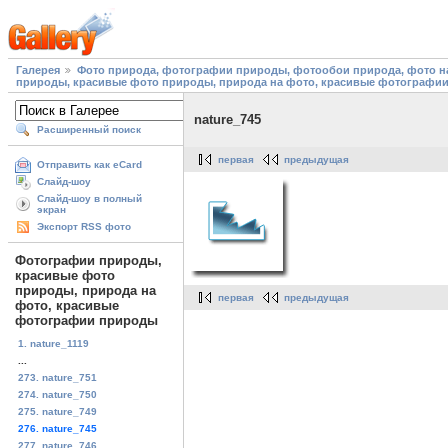
Галерея
Фото природа, фотографии природы, фотообои природа, фото на
природы, красивые фото природы, природа на фото, красивые фотографи
nature_745
Расширенный поиск
первая
предыдущая
Отправить как eCard
Слайд-шоу
Слайд-шоу в полный
экран
Экспорт RSS фото
Фотографии природы,
красивые фото
природы, природа на
первая
предыдущая
фото, красивые
фотографии природы
1. nature_1119
...
273. nature_751
274. nature_750
275. nature_749
276. nature_745
277. nature_746