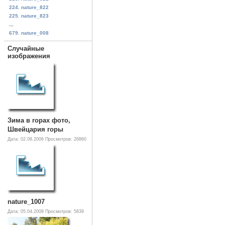
224. nature_822
225. nature_823
...
679. nature_008
Случайные
изображения
Зима в горах фото,
Швейцария горы
Дата: 02.08.2006
Просмотров: 26860
nature_1007
Дата: 05.04.2008
Просмотров: 5839