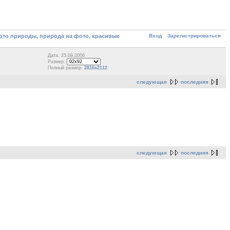
Вход
Зарегистрироваться
то природы, природа на фото, красивые
Дата: 25.09.2006
Размер:
Полный размер:
2816x2112
следующая
последняя
следующая
последняя