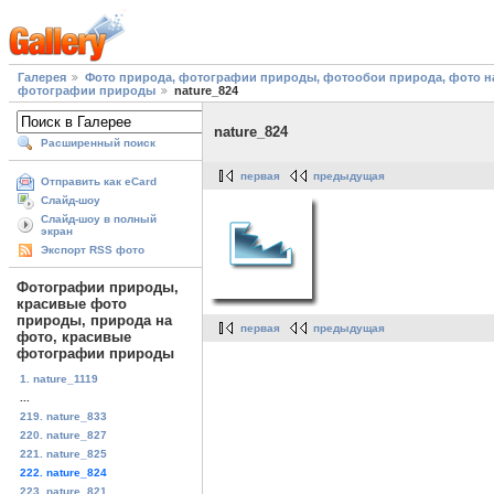
Галерея
Фото природа, фотографии природы, фотообои природа, фото на
фотографии природы
nature_824
nature_824
Расширенный поиск
первая
предыдущая
Отправить как eCard
Слайд-шоу
Слайд-шоу в полный
экран
Экспорт RSS фото
Фотографии природы,
красивые фото
природы, природа на
первая
предыдущая
фото, красивые
фотографии природы
1. nature_1119
...
219. nature_833
220. nature_827
221. nature_825
222. nature_824
223. nature_821