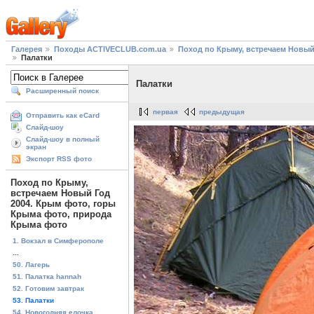
Галерея
Походы ACTIVECLUB.com.ua
Поход по Крыму, встречаем Новый
Палатки
Палатки
Расширенный поиск
первая
предыдущая
Отправить как eCard
Слайд-шоу
Слайд-шоу в полный
экран
Экспорт RSS фото
Поход по Крыму,
встречаем Новый Год
2004. Крым фото, горы
Крыма фото, природа
Крыма фото
1. Вокзал в Симферополе
...
50. Лагерь
51. Палатка hannah
52. Готовим завтрак
53. Палатки
54. Новогодняя елочка