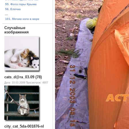
55. Фото горы Крыма
56. Елочка
...
101. Мочим ноги в море
Случайные
изображения
cats_d@ra_03.09 (78)
Дата: 10.03.2009
Просмотров: 4907
city_cat_5da-001876-nl