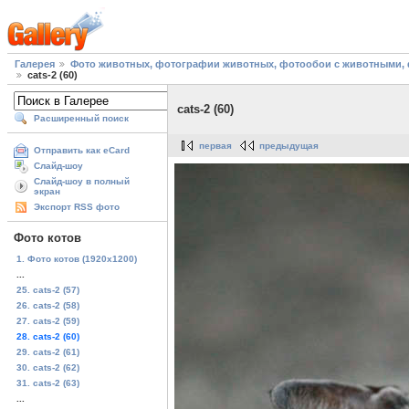
Галерея
Фото животных, фотографии животных, фотообои с животными, 
cats-2 (60)
cats-2 (60)
Расширенный поиск
первая
предыдущая
Отправить как eCard
Слайд-шоу
Слайд-шоу в полный
экран
Экспорт RSS фото
Фото котов
1. Фото котов (1920х1200)
...
25. cats-2 (57)
26. cats-2 (58)
27. cats-2 (59)
28. cats-2 (60)
29. cats-2 (61)
30. cats-2 (62)
31. cats-2 (63)
...