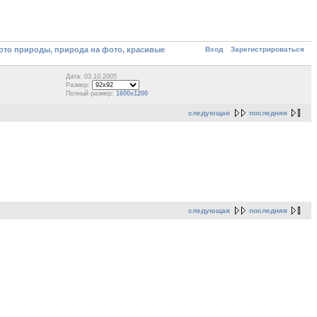
Вход
Зарегистрироваться
то природы, природа на фото, красивые
Дата: 03.10.2005
Размер:
Полный размер:
1600x1200
следующая
последняя
следующая
последняя