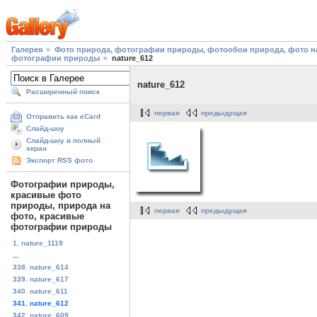
Галерея
Фото природа, фотографии природы, фотообои природа, фото на
фотографии природы
nature_612
nature_612
Расширенный поиск
первая
предыдущая
Отправить как eCard
Слайд-шоу
Слайд-шоу в полный
экран
Экспорт RSS фото
Фотографии природы,
красивые фото
природы, природа на
первая
предыдущая
фото, красивые
фотографии природы
1. nature_1119
...
338. nature_614
339. nature_617
340. nature_611
341. nature_612
342. nature_609