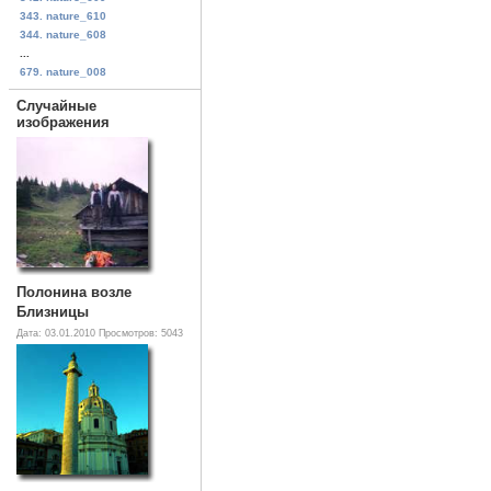
343. nature_610
344. nature_608
...
679. nature_008
Случайные
изображения
Полонина возле
Близницы
Дата: 03.01.2010
Просмотров: 5043