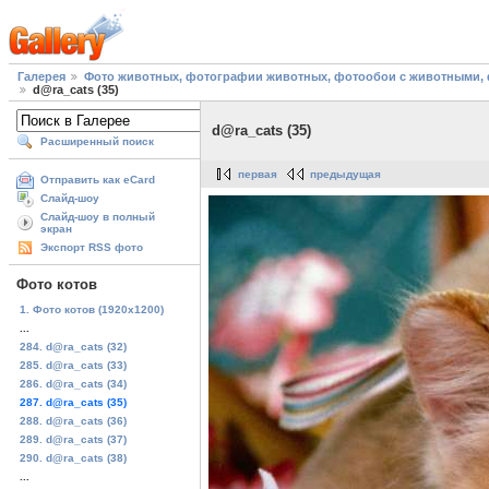
Галерея
Фото животных, фотографии животных, фотообои с животными, 
d@ra_cats (35)
d@ra_cats (35)
Расширенный поиск
первая
предыдущая
Отправить как eCard
Слайд-шоу
Слайд-шоу в полный
экран
Экспорт RSS фото
Фото котов
1. Фото котов (1920х1200)
...
284. d@ra_cats (32)
285. d@ra_cats (33)
286. d@ra_cats (34)
287. d@ra_cats (35)
288. d@ra_cats (36)
289. d@ra_cats (37)
290. d@ra_cats (38)
...