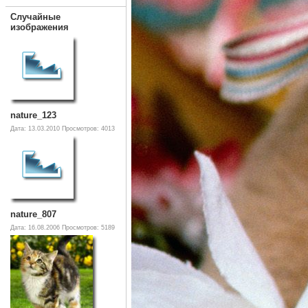
Случайные
изображения
nature_123
Дата: 13.03.2010
Просмотров: 4013
nature_807
Дата: 16.08.2006
Просмотров: 5189