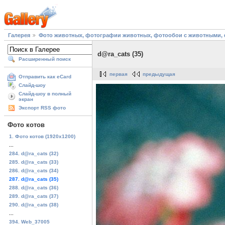
Галерея
Фото животных, фотографии животных, фотообои с животными, 
d@ra_cats (35)
Расширенный поиск
первая
предыдущая
Отправить как eCard
Слайд-шоу
Слайд-шоу в полный
экран
Экспорт RSS фото
Фото котов
1. Фото котов (1920х1200)
...
284. d@ra_cats (32)
285. d@ra_cats (33)
286. d@ra_cats (34)
287. d@ra_cats (35)
288. d@ra_cats (36)
289. d@ra_cats (37)
290. d@ra_cats (38)
...
394. Web_37005