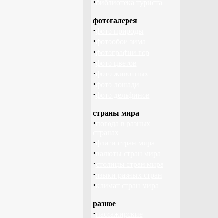
·
библиотека туриста
фотогалерея
·
фото природы
·
фотообои зима
·
фотографии гор
·
фото цветов
·
фото животных
·
фото лошади
·
фото дельфинов
страны мира
·
погода в разных
странах
·
флаги стран мира
·
валюты стран мира
·
столицы стран мира
·
языки разных стран
·
климат стран мира
разное
·
пассажирские