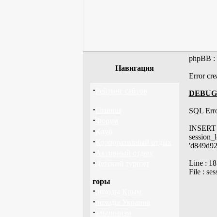
phpBB :
Навигация
Error cre
·
Рейтинг сайтов
DEBUG
·
Главная
SQL Error
·
Форум
INSERT I
·
Клуб
session_
·
Корпоративный отдых
'd849d924
·
Активный отдых
·
Line : 18
Детский туризм
File : se
горы
·
походы Крым
·
походы Украина
·
альпинизм