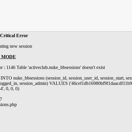
Critical Error
ating new session
 MODE
 : 1146 Table 'activeclub.nuke_bbsessions' doesn't exist
NTO nuke_bbsessions (session_id, session_user_id, session_start, sess
logged_in, session_admin) VALUES ('46cef1db16980bf9f1daacdf11b9
', 0, 0, 0)
7
ssions.php