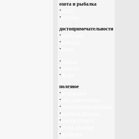
охота и рыбалка
·
охота
·
рыбалка
достопримечательности
·
необычное
·
Карпаты
·
Крым
·
Польша
·
Украина
·
Чехия
полезное
·
снаряжение
·
школа выживания
·
дикорастущие растения
·
кладовая природы
·
советы туристу
·
кухня, питание
·
медицина