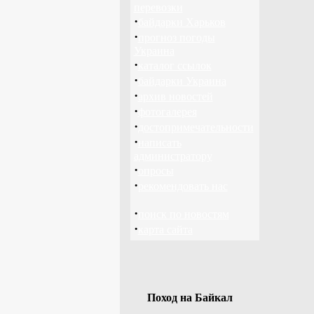
перевозки
·
байдарки Харьков
·
прогноз погоды
Украина
·
каталог ссылок
·
байдарки Украина
·
архив новостей
·
фотогалерея
·
достопримечательности
·
написать
администратору
·
опросы
·
рекомендовать нас
·
поиск по новостям
·
карта сайта
Поход на Байкал