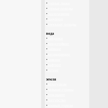
·
горные лыжи
·
горные походы
·
скалолазание
·
сноуборд
·
треккинг, походы
вода
·
байдарки
·
виндсерфинг
·
дайвинг
·
катамаранинг
·
каякинг
·
рафтинг
·
яхтинг
земля
·
велотуризм
·
дальние страны
·
геокэшинг
·
диггерство
·
конный туризм