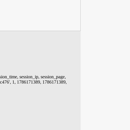
ion_time, session_ip, session_page,
c476', 1, 1786171389, 1786171389,