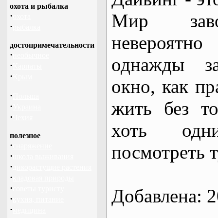
охота и рыбалка
Мир зав
·
охота
·
рыбалка
невероятно
достопримечательности
·
необычное
однажды з
·
Карпаты
·
Крым
окно, как пр
·
Польша
жить без т
·
Украина
·
Чехия
хоть одн
полезное
·
снаряжение
посмотреть т
·
школа выживания
·
дикорастущие растения
·
кладовая природы
·
советы туристу
Добавлена: 2
·
кухня, питание
·
медицина