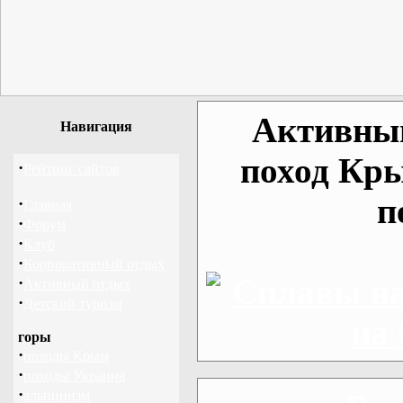
Активный
Навигация
поход Кры
·
Рейтинг сайтов
п
·
Главная
·
Форум
·
Клуб
·
Корпоративный отдых
·
Активный отдых
·
Детский туризм
горы
·
походы Крым
·
походы Украина
·
альпинизм