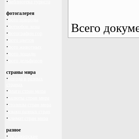
·
библиотека туриста
фотогалерея
·
фото природы
Всего докум
·
фотообои зима
·
фотографии гор
·
фото цветов
·
фото животных
·
фото лошади
·
фото дельфинов
страны мира
·
погода в разных
странах
·
флаги стран мира
·
валюты стран мира
·
столицы стран мира
·
языки разных стран
·
климат стран мира
разное
·
пассажирские