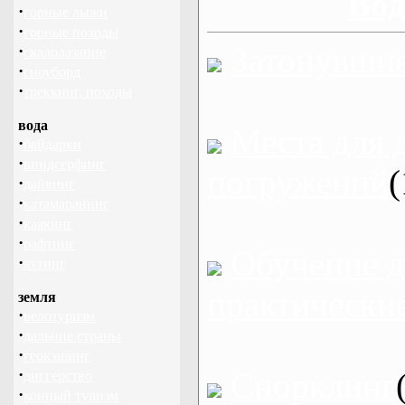
Вод
·
горные лыжи
·
горные походы
Затонувшие
·
скалолазание
·
сноуборд
·
треккинг, походы
вода
Места для 
·
байдарки
·
виндсерфинг
погружений
(
·
дайвинг
·
катамаранинг
·
каякинг
·
рафтинг
Обучение д
·
яхтинг
практически
земля
·
велотуризм
·
дальние страны
·
геокэшинг
·
Снорклинг
диггерство
·
конный туризм