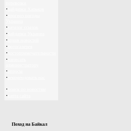
перевозки
·
байдарки Харьков
·
прогноз погоды
Украина
·
каталог ссылок
·
байдарки Украина
·
архив новостей
·
фотогалерея
·
достопримечательности
·
написать
администратору
·
опросы
·
рекомендовать нас
·
поиск по новостям
·
карта сайта
Поход на Байкал