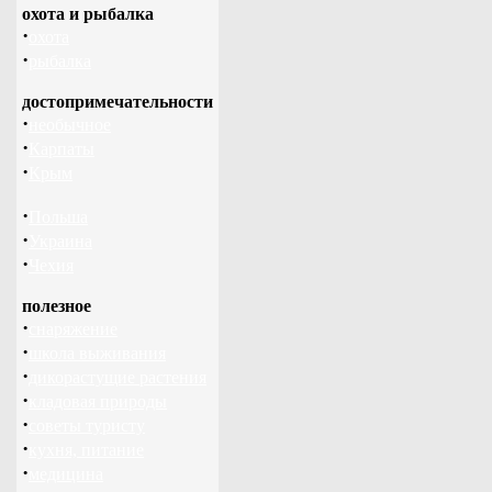
охота и рыбалка
·
охота
·
рыбалка
достопримечательности
·
необычное
·
Карпаты
·
Крым
·
Польша
·
Украина
·
Чехия
полезное
·
снаряжение
·
школа выживания
·
дикорастущие растения
·
кладовая природы
·
советы туристу
·
кухня, питание
·
медицина