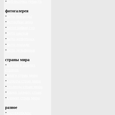
·
библиотека туриста
фотогалерея
·
фото природы
·
фотообои зима
·
фотографии гор
·
фото цветов
·
фото животных
·
фото лошади
·
фото дельфинов
страны мира
·
погода в разных
странах
·
флаги стран мира
·
валюты стран мира
·
столицы стран мира
·
языки разных стран
·
климат стран мира
разное
·
пассажирские