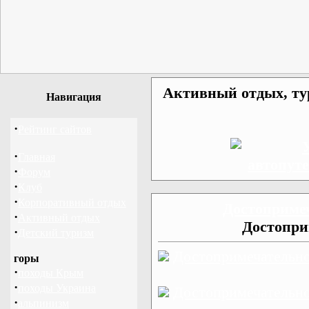
Активный отдых, ту
Навигация
·
Рейтинг сайтов
·
Главная
·
Форум
·
Клуб
·
Корпоративный отдых
Достопримеч
·
Активный отдых
Достопри
·
Детский туризм
Достопримечательн
горы
·
походы Крым
·
походы Украина
Достопримечательн
·
альпинизм