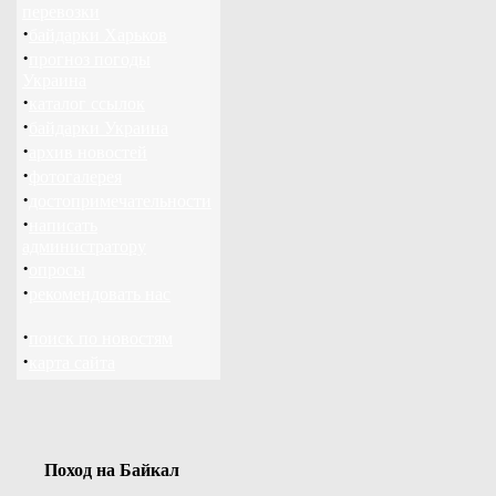
перевозки
·
байдарки Харьков
·
прогноз погоды
Украина
·
каталог ссылок
·
байдарки Украина
·
архив новостей
·
фотогалерея
·
достопримечательности
·
написать
администратору
·
опросы
·
рекомендовать нас
·
поиск по новостям
·
карта сайта
Поход на Байкал