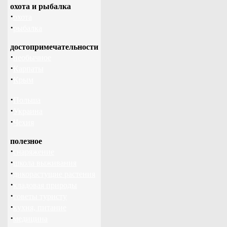
охота и рыбалка
·
охота
·
рыбалка
достопримечательности
·
необычное
·
Карпаты
·
Крым
·
Польша
·
Украина
·
Чехия
полезное
·
снаряжение
·
школа выживания
·
дикорастущие растения
·
кладовая природы
·
советы туристу
·
кухня, питание
·
медицина