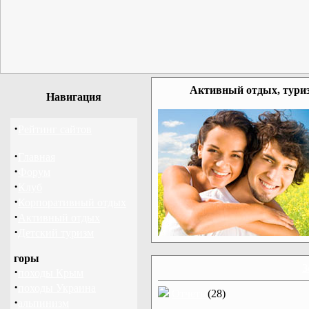
Активный отдых, туриз
Навигация
·
Рейтинг сайтов
·
Главная
·
Форум
·
Клуб
·
Корпоративный отдых
·
Активный отдых
·
Детский туризм
горы
З
·
походы Крым
·
походы Украина
Отчеты
(28)
·
альпинизм