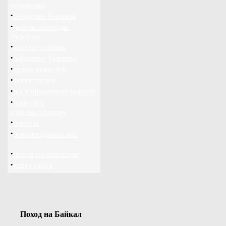
перевозки
·
байдарки Харьков
·
прогноз погоды
Украина
·
каталог ссылок
·
байдарки Украина
·
архив новостей
·
фотогалерея
·
достопримечательности
·
написать
администратору
·
опросы
·
рекомендовать нас
·
поиск по новостям
·
карта сайта
Поход на Байкал