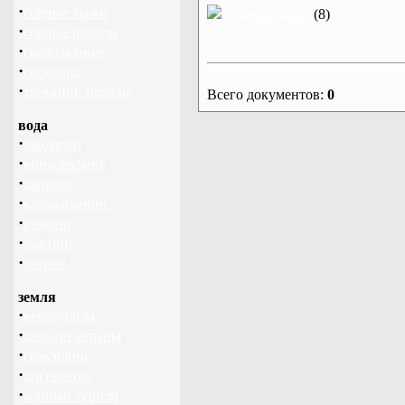
·
горные лыжи
Статьи, книги
(8)
·
горные походы
·
скалолазание
·
сноуборд
·
треккинг, походы
Всего документов:
0
вода
·
байдарки
·
виндсерфинг
·
дайвинг
·
катамаранинг
·
каякинг
·
рафтинг
·
яхтинг
земля
·
велотуризм
·
дальние страны
·
геокэшинг
·
диггерство
·
конный туризм