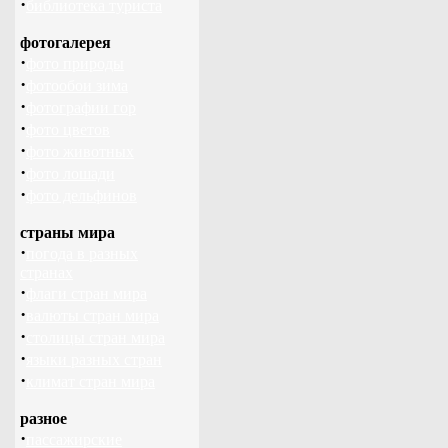
·
библиотека туриста
фотогалерея
·
фото природы
·
фотообои зима
·
фотографии гор
·
фото цветов
·
фото животных
·
фото лошади
·
фото дельфинов
страны мира
·
погода в разных
странах
·
флаги стран мира
·
валюты стран мира
·
столицы стран мира
·
языки разных стран
·
климат стран мира
разное
·
пассажирские