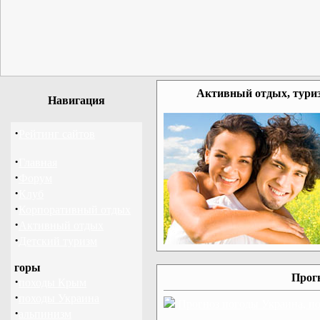
Активный отдых, туриз
Навигация
·
Рейтинг сайтов
·
Главная
·
Форум
·
Клуб
·
Корпоративный отдых
·
Активный отдых
·
Детский туризм
горы
Прог
·
походы Крым
·
походы Украина
Прогноз погоды Украина, по
·
альпинизм