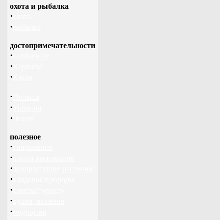
охота и рыбалка
·
охота
·
рыбалка
достопримечательности
·
необычное
·
Карпаты
·
Крым
·
Польша
·
Украина
·
Чехия
полезное
·
снаряжение
·
школа выживания
·
дикорастущие растения
·
кладовая природы
·
советы туристу
·
кухня, питание
·
медицина