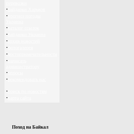
перевозки
·
байдарки Харьков
·
прогноз погоды
Украина
·
каталог ссылок
·
байдарки Украина
·
архив новостей
·
фотогалерея
·
достопримечательности
·
написать
администратору
·
опросы
·
рекомендовать нас
·
поиск по новостям
·
карта сайта
Поход на Байкал