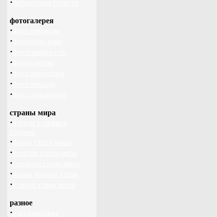
·
библиотека туриста
фотогалерея
·
фото природы
·
фотообои зима
·
фотографии гор
·
фото цветов
·
фото животных
·
фото лошади
·
фото дельфинов
страны мира
·
погода в разных
странах
·
флаги стран мира
·
валюты стран мира
·
столицы стран мира
·
языки разных стран
·
климат стран мира
разное
·
пассажирские