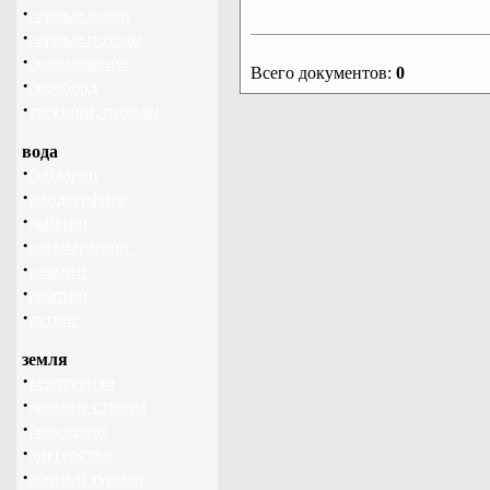
·
горные лыжи
·
горные походы
·
скалолазание
Всего документов:
0
·
сноуборд
·
треккинг, походы
вода
·
байдарки
·
виндсерфинг
·
дайвинг
·
катамаранинг
·
каякинг
·
рафтинг
·
яхтинг
земля
·
велотуризм
·
дальние страны
·
геокэшинг
·
диггерство
·
конный туризм