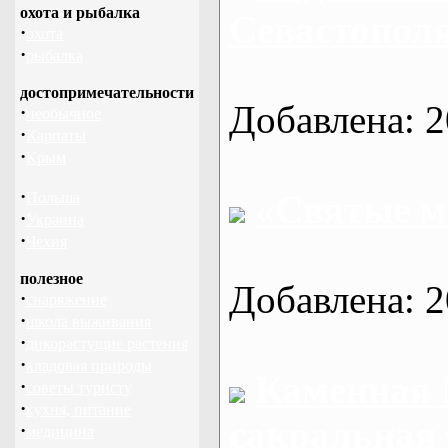
охота и рыбалка
Севастопол
·
охота
·
рыбалка
достопримечательности
Добавлена: 2
·
необычное
·
Карпаты
·
Крым
·
«Святые м
Польша
·
Украина
·
Чехия
полезное
Добавлена: 2
·
снаряжение
·
школа выживания
·
дикорастущие растения
·
кладовая природы
Каменная 
·
советы туристу
·
кухня, питание
сакральная
·
медицина