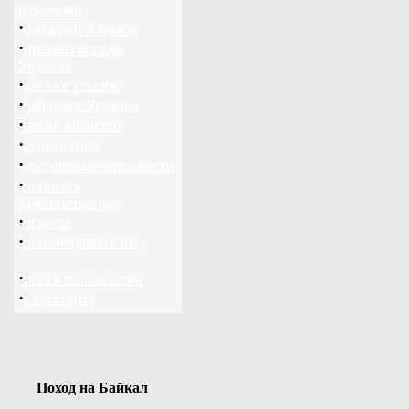
перевозки
·
байдарки Харьков
·
прогноз погоды
Украина
·
каталог ссылок
·
байдарки Украина
·
архив новостей
·
фотогалерея
·
достопримечательности
·
написать
администратору
·
опросы
·
рекомендовать нас
·
поиск по новостям
·
карта сайта
Поход на Байкал