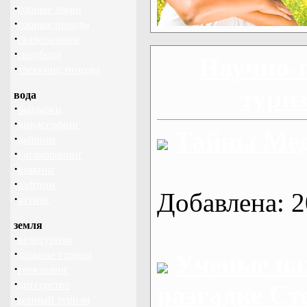
·
горные лыжи
·
горные походы
·
скалолазание
·
сноуборд
Научно-
·
треккинг, походы
тури
вода
·
байдарки
·
виндсерфинг
Тайны Мед
·
дайвинг
·
катамаранинг
·
каякинг
·
рафтинг
Добавлена: 2
·
яхтинг
земля
·
велотуризм
·
дальние страны
Ученые на
·
геокэшинг
·
диггерство
разгадке Ст
·
конный туризм