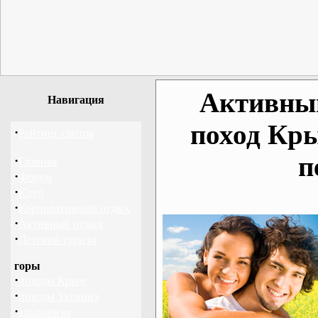
Активный
Навигация
поход Кр
·
Рейтинг сайтов
п
·
Главная
·
Форум
·
Клуб
·
Корпоративный отдых
·
Активный отдых
·
Детский туризм
горы
·
походы Крым
·
походы Украина
·
альпинизм