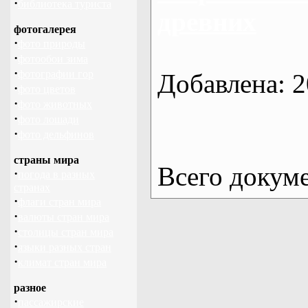
·
библиотека туриста
древних
фотогалерея
·
фото природы
·
фотообои зима
·
фотографии гор
Добавлена: 2
·
фото цветов
·
фото животных
·
фото лошади
·
фото дельфинов
страны мира
Всего докум
·
погода в разных
странах
·
флаги стран мира
·
валюты стран мира
·
столицы стран мира
·
языки разных стран
·
климат стран мира
разное
·
пассажирские