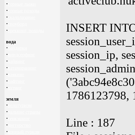
'activeclub.nu
·
горные лыжи
·
горные походы
·
скалолазание
·
INSERT INTO 
сноуборд
·
треккинг, походы
session_user_i
вода
·
байдарки
session_ip, se
·
виндсерфинг
·
дайвинг
session_adm
·
катамаранинг
·
каякинг
('3abc94e8c30
·
рафтинг
·
яхтинг
1786123798, 1
земля
·
велотуризм
·
дальние страны
·
геокэшинг
Line : 187
·
диггерство
·
конный туризм