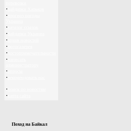
перевозки
·
байдарки Харьков
·
прогноз погоды
Украина
·
каталог ссылок
·
байдарки Украина
·
архив новостей
·
фотогалерея
·
достопримечательности
·
написать
администратору
·
опросы
·
рекомендовать нас
·
поиск по новостям
·
карта сайта
Поход на Байкал