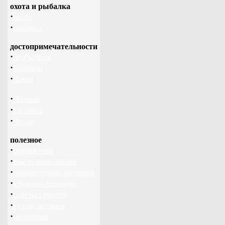
охота и рыбалка
·
охота
·
рыбалка
достопримечательности
·
необычное
·
Карпаты
·
Крым
·
Польша
·
Украина
·
Чехия
полезное
·
снаряжение
·
школа выживания
·
дикорастущие растения
·
кладовая природы
·
советы туристу
·
кухня, питание
·
медицина