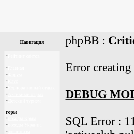
phpBB :
Criti
Навигация
·
Рейтинг сайтов
Error creating
·
Главная
·
Форум
·
Клуб
·
Корпоративный отдых
DEBUG MO
·
Активный отдых
·
Детский туризм
горы
SQL Error : 1
·
походы Крым
·
походы Украина
·
альпинизм