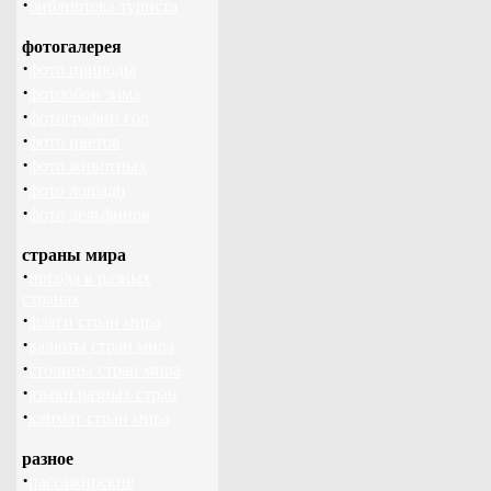
·
библиотека туриста
фотогалерея
·
фото природы
·
фотообои зима
·
фотографии гор
·
фото цветов
·
фото животных
·
фото лошади
·
фото дельфинов
страны мира
·
погода в разных
странах
·
флаги стран мира
·
валюты стран мира
·
столицы стран мира
·
языки разных стран
·
климат стран мира
разное
·
пассажирские