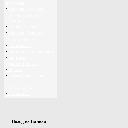
перевозки
·
байдарки Харьков
·
прогноз погоды
Украина
·
каталог ссылок
·
байдарки Украина
·
архив новостей
·
фотогалерея
·
достопримечательности
·
написать
администратору
·
опросы
·
рекомендовать нас
·
поиск по новостям
·
карта сайта
Поход на Байкал