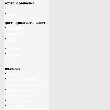
охота и рыбалка
·
охота
·
рыбалка
достопримечательности
·
необычное
·
Карпаты
·
Крым
·
Польша
·
Украина
·
Чехия
полезное
·
снаряжение
·
школа выживания
·
дикорастущие растения
·
кладовая природы
·
советы туристу
·
кухня, питание
·
медицина