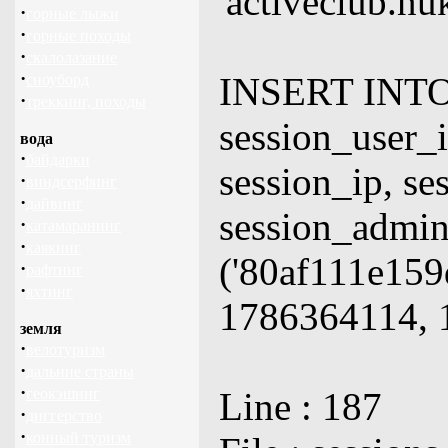
'activeclub.nu
·
горные лыжи
·
горные походы
·
скалолазание
·
INSERT INTO 
сноуборд
·
треккинг, походы
session_user_i
вода
·
байдарки
session_ip, se
·
виндсерфинг
·
дайвинг
session_adm
·
катамаранинг
·
каякинг
('80af111e15
·
рафтинг
·
яхтинг
1786364114, 1
земля
·
велотуризм
·
дальние страны
·
геокэшинг
Line : 187
·
диггерство
·
конный туризм