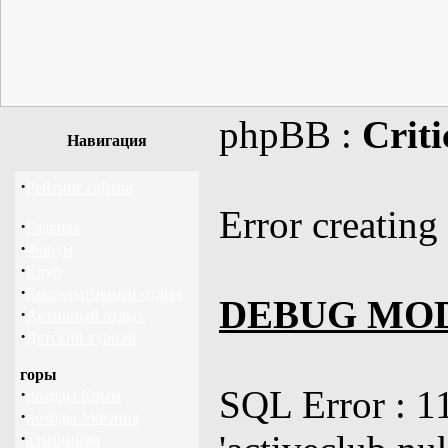
phpBB :
Criti
Навигация
·
Рейтинг сайтов
Error creating
·
Главная
·
Форум
·
Клуб
·
Корпоративный отдых
DEBUG MO
·
Активный отдых
·
Детский туризм
горы
SQL Error : 1
·
походы Крым
·
походы Украина
·
альпинизм