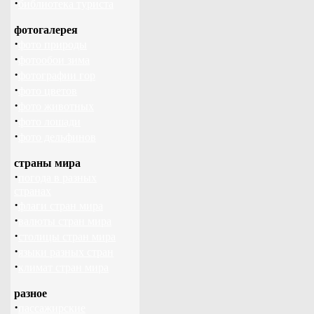
·
библиотека туриста
фотогалерея
·
фото природы
·
фотообои зима
·
фотографии гор
·
фото цветов
·
фото животных
·
фото лошади
·
фото дельфинов
страны мира
·
погода в разных
странах
·
флаги стран мира
·
валюты стран мира
·
столицы стран мира
·
языки разных стран
·
климат стран мира
разное
·
пассажирские