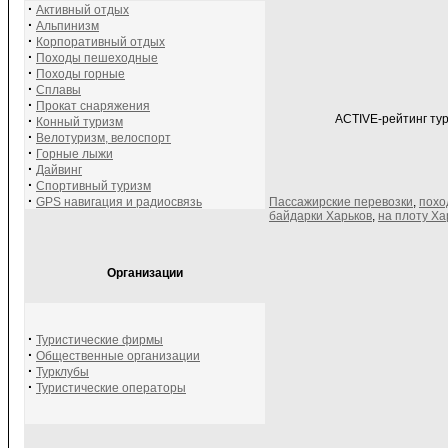
·
Активный отдых
·
Альпинизм
·
Корпоративный отдых
·
Походы пешеходные
·
Походы горные
·
Сплавы
·
Прокат снаряжения
ACTIVE-рейтинг тур
·
Конный туризм
·
Велотуризм, велоспорт
·
Горные лыжи
·
Дайвинг
·
Спортивный туризм
·
GPS навигация и радиосвязь
Пассажирские перевозки
,
похо
байдарки Харьков
,
на плоту Ха
Организации
·
Туристические фирмы
·
Общественные организации
·
Турклубы
·
Туристические операторы