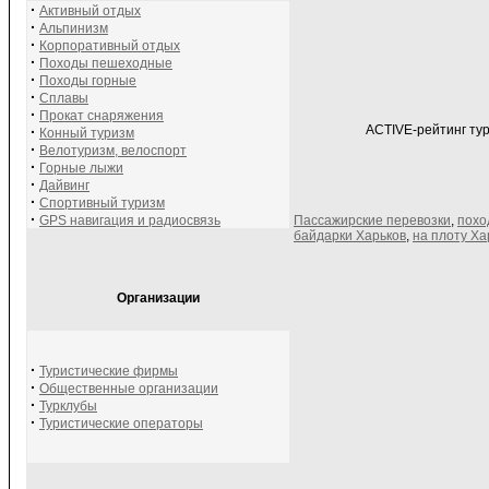
·
Активный отдых
·
Альпинизм
·
Корпоративный отдых
·
Походы пешеходные
·
Походы горные
·
Сплавы
·
Прокат снаряжения
ACTIVE-рейтинг тур
·
Конный туризм
·
Велотуризм, велоспорт
·
Горные лыжи
·
Дайвинг
·
Спортивный туризм
·
GPS навигация и радиосвязь
Пассажирские перевозки
,
похо
байдарки Харьков
,
на плоту Ха
Организации
·
Туристические фирмы
·
Общественные организации
·
Турклубы
·
Туристические операторы