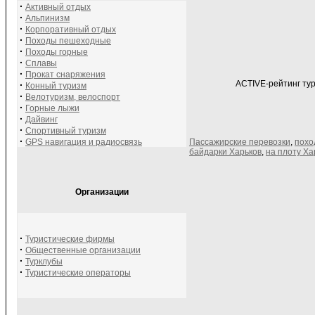
·
Активный отдых
·
Альпинизм
·
Корпоративный отдых
·
Походы пешеходные
·
Походы горные
·
Сплавы
·
Прокат снаряжения
ACTIVE-рейтинг тур
·
Конный туризм
·
Велотуризм, велоспорт
·
Горные лыжи
·
Дайвинг
·
Спортивный туризм
·
GPS навигация и радиосвязь
Пассажирские перевозки
,
похо
байдарки Харьков
,
на плоту Ха
Организации
·
Туристические фирмы
·
Общественные организации
·
Турклубы
·
Туристические операторы