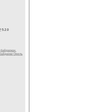
P
5.2.0
 байдарках
,
байдарки Орель