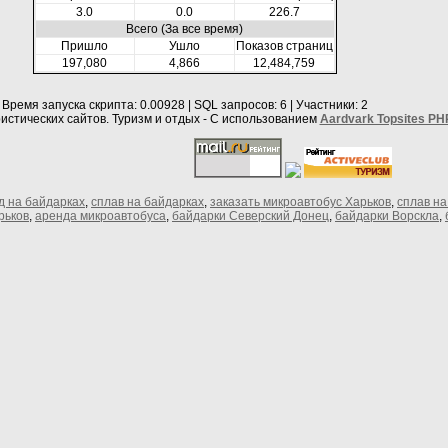
3.0
0.0
226.7
Всего (За все время)
Пришло
Ушло
Показов страниц
197,080
4,866
12,484,759
Время запуска скрипта: 0.00928 | SQL запросов: 6 | Участники: 2
истических сайтов. Туризм и отдых -
С использованием
Aardvark Topsites PH
д на байдарках
,
сплав на байдарках
,
заказать микроавтобус Харьков
,
сплав на
рьков
,
аренда микроавтобуса
,
байдарки Северский Донец
,
байдарки Ворскла
,