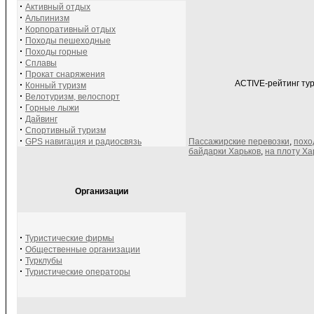
·
Активный отдых
·
Альпинизм
·
Корпоративный отдых
·
Походы пешеходные
·
Походы горные
·
Сплавы
·
Прокат снаряжения
ACTIVE-рейтинг тур
·
Конный туризм
·
Велотуризм, велоспорт
·
Горные лыжи
·
Дайвинг
·
Спортивный туризм
·
GPS навигация и радиосвязь
Пассажирские перевозки
,
похо
байдарки Харьков
,
на плоту Ха
Организации
·
Туристические фирмы
·
Общественные организации
·
Турклубы
·
Туристические операторы