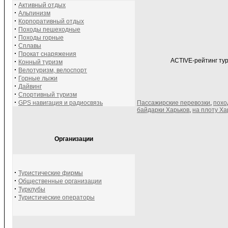
·
Активный отдых
·
Альпинизм
·
Корпоративный отдых
·
Походы пешеходные
·
Походы горные
·
Сплавы
·
Прокат снаряжения
ACTIVE-рейтинг тур
·
Конный туризм
·
Велотуризм, велоспорт
·
Горные лыжи
·
Дайвинг
·
Спортивный туризм
·
GPS навигация и радиосвязь
Пассажирские перевозки
,
похо
байдарки Харьков
,
на плоту Ха
Организации
·
Туристические фирмы
·
Общественные организации
·
Турклубы
·
Туристические операторы