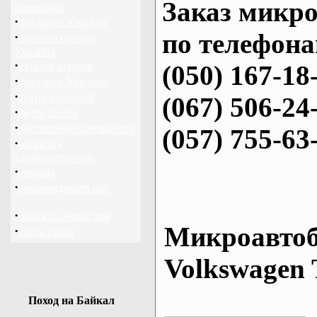
Заказ микро
перевозки
·
байдарки Харьков
по телефона
·
прогноз погоды
Украина
·
каталог ссылок
(050) 167-18
·
байдарки Украина
·
архив новостей
(067) 506-24
·
фотогалерея
·
достопримечательности
(057) 755-63
·
написать
администратору
·
опросы
·
рекомендовать нас
·
поиск по новостям
Микроавтоб
·
карта сайта
Volkswagen 
Поход на Байкал