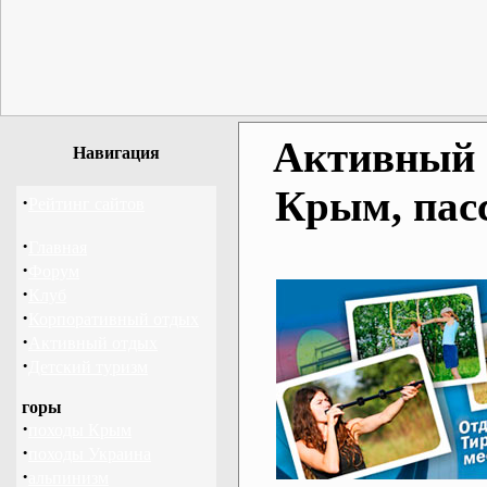
Активный о
Навигация
Крым, пас
·
Рейтинг сайтов
·
Главная
·
Форум
·
Клуб
·
Корпоративный отдых
·
Активный отдых
·
Детский туризм
горы
·
походы Крым
·
походы Украина
·
альпинизм