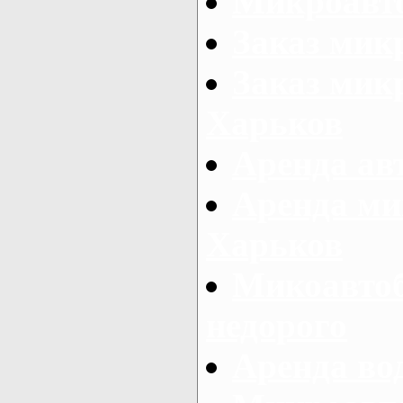
Микроавто
Заказ мик
Заказ микр
Харьков
Аренда авт
Аренда ми
Харьков
Микоавтоб
недорого
Аренда во