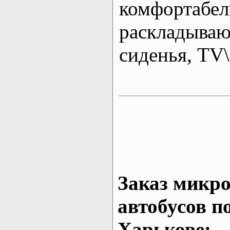
комфортабе
раскладыва
сиденья, T
Заказ микро
автобусов п
Харькове: