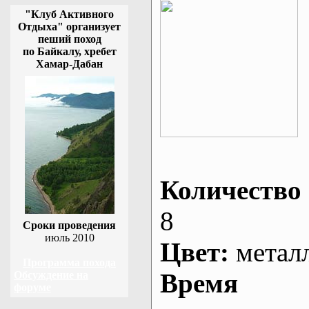
"Клуб Активного
Отдыха" организует
пеший поход
по Байкалу, хребет
Хамар-Дабан
Количество 
8
Сроки проведения
июль 2010
Цвет:
метал
Программа похода
Время
Обсуждение на
форуме