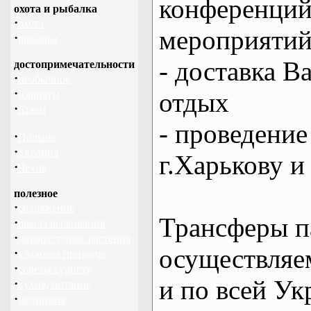
конференций
охота и рыбалка
·
охота
мероприяти
·
рыбалка
- доставка В
достопримечательности
·
необычное
·
отдых
Карпаты
·
Крым
- проведение
·
Польша
·
Украина
г.Харькову и
·
Чехия
полезное
·
снаряжение
Трансферы п
·
школа выживания
·
дикорастущие растения
осуществляем
·
кладовая природы
·
советы туристу
и по всей Ук
·
кухня, питание
·
медицина