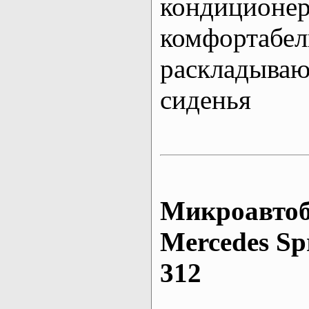
кондиционе
комфортабе
раскладыва
сиденья
Микроавтоб
Mеrcedes Sp
312