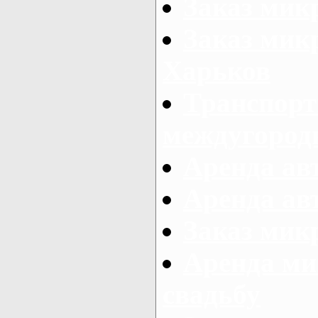
Заказ мик
Заказ мик
Харьков
Транспорт
междугород
Аренда авт
Аренда авт
Заказ микр
Аренда ми
свадьбу