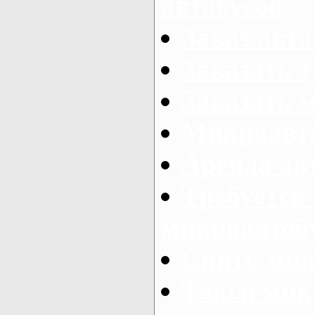
автобусов
Заказ авто
Заказать 
Заказать 
Микроавто
Аренда авт
Требуется
микроавтоб
Снять мик
Такси мик