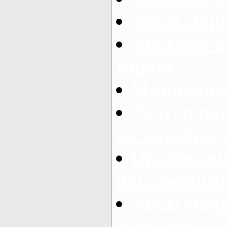
Заказ мар
Заказать а
городу
Микроавто
Услуги па
на автобусе
Организац
пассажирски
Заказ микр
Харьков