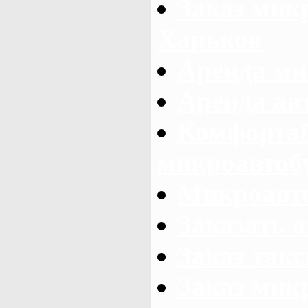
Заказ микр
Харьков
Аренда ми
Аренда ав
Комфорта
микроавтоб
Микроавто
Заказать а
Заказ так
Заказ мик