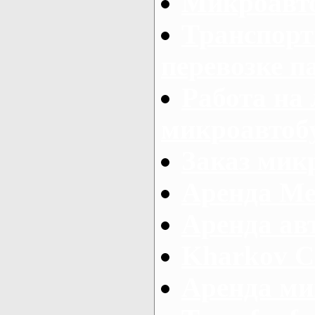
Микроавто
Транспорт
перевозке п
Работа на
микроавтоб
Заказ микр
Аренда Ме
Аренда авт
Kharkov C
Аренда ми