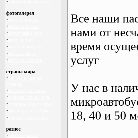
·
библиотека туриста
фотогалерея
Все наши па
·
фото природы
·
фотообои зима
нами от несч
·
фотографии гор
·
фото цветов
время осуще
·
фото животных
·
фото лошади
услуг
·
фото дельфинов
страны мира
·
погода в разных
У нас в нали
странах
·
флаги стран мира
·
валюты стран мира
микроавтобус
·
столицы стран мира
·
языки разных стран
18, 40 и 50 м
·
климат стран мира
разное
·
пассажирские