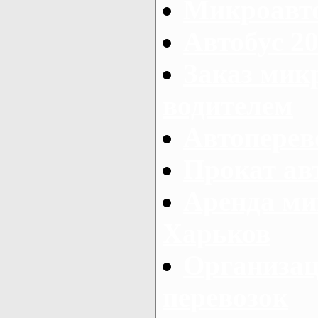
Микроавто
Автобус 20
Заказ мик
водителем
Автоперев
Прокат ав
Аренда ми
Харьков
Организац
перевозок