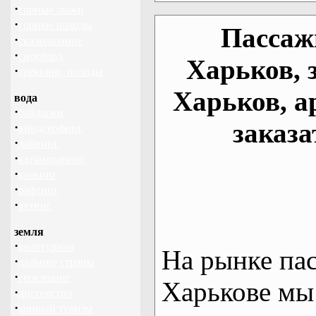
·
горные лыжи
·
горные походы
Пассаж
·
скалолазание
·
сноуборд
Харьков, 
·
треккинг, походы
Харьков, а
вода
·
байдарки
заказа
·
виндсерфинг
·
дайвинг
·
катамаранинг
·
каякинг
·
рафтинг
·
яхтинг
земля
·
велотуризм
На рынке па
·
дальние страны
·
геокэшинг
Харькове мы
·
диггерство
·
конный туризм