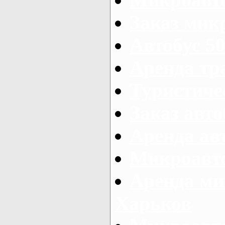
Заказ микр
Автобус 50
Аренда тр
Туристиче
Заказ авто
Аренда ав
Микроавто
Аренда ми
Харьков