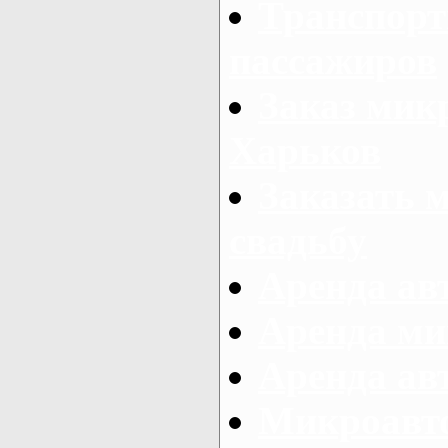
Транспорт
пассажиров
Заказ микр
Харьков
Заказать 
свадьбу
Аренда авт
Аренда ми
Аренда ав
Микроавтоб