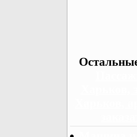
Остальные
Пассаж
Харьков, 
Харьков, а
заказа
Машина на