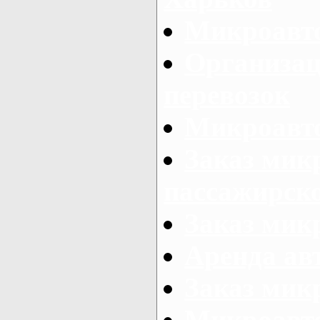
Микроавто
Организац
перевозок
Микроавто
Заказ мик
пассажирск
Заказ мик
Аренда авт
Заказ мик
Микроавто