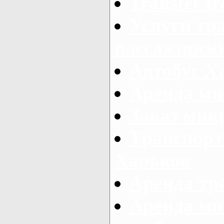
Transfer fr
Услуги тр
пассажирски
Автобус Х
Аренда ми
Заказ мик
Транспорт
Харьков
Аренда тр
Аренда ми