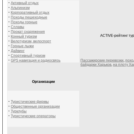
·
Активный отдых
·
Альпинизм
·
Корпоративный отдых
·
Походы пешеходные
·
Походы горные
·
Сплавы
·
Прокат снаряжения
ACTIVE-рейтинг тур
·
Конный туризм
·
Велотуризм, велоспорт
·
Горные лыжи
·
Дайвинг
·
Спортивный туризм
·
GPS навигация и радиосвязь
Пассажирские перевозки
,
похо
байдарки Харьков
,
на плоту Ха
Организации
·
Туристические фирмы
·
Общественные организации
·
Турклубы
·
Туристические операторы