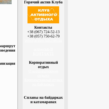
Горячий актив Клуба
Контакты
+38 (067) 724-52-13
+38 (057) 750-62-79
info@activeclub.com.ua
 маршрут
activeclub В
оведения
КОНТАКТЕ
Корпоративный
низация
отдых
а, Сумы,
О корпоративном
отдыхе
Корпоративный отдых
на байдарках
Сплавы на байдарках
и катамаранах