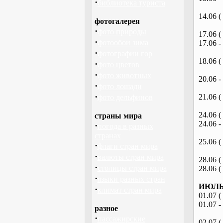
·
библиотека туриста
14.06 (
фотогалерея
·
фото природы
17.06 (
·
фотообои зима
17.06 -
·
фотографии гор
18.06 (
·
фото цветов
·
фото животных
20.06 -
·
фото лошади
·
21.06 (
фото дельфинов
24.06 (
страны мира
24.06 -
·
погода в разных
странах
25.06 (
·
флаги стран мира
·
валюты стран мира
28.06 (
·
столицы стран мира
28.06 (
·
языки разных стран
ИЮЛЬ 
·
климат стран мира
01.07 (
01.07 -
разное
·
пассажирские
02.07 (