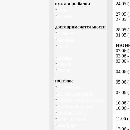
охота и рыбалка
24.05 (
·
охота
27.05 (
·
рыбалка
27.05 -
достопримечательности
28.05 (
·
необычное
31.05 (
·
Карпаты
·
ИЮНЬ 
Крым
03.06 (
03.06 -
·
Польша
03.06 -
·
Украина
·
Чехия
04.06 (
полезное
05.06 (
·
снаряжение
·
07.06 (
школа выживания
·
дикорастущие растения
10.06 (
·
кладовая природы
10.06 -
·
советы туристу
·
11.06 (
кухня, питание
·
медицина
13.06 -