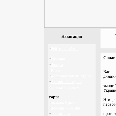
Навигация
·
Рейтинг сайтов
Сплав 
·
Главная
·
Форум
·
Клуб
Вас 
·
Корпоративный отдых
дина
·
байдар
Активный отдых
эмоций
·
Детский туризм
Украин
горы
Эти ре
·
походы Крым
перво
·
походы Украина
байдар
·
протяж
альпинизм