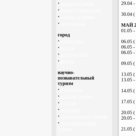
·
29.04 -
лыжный туризм
·
пешие путешествия
30.04 (
·
собачьи упряжки
·
спелеология
МАЙ 2
01.05 -
город
·
гимнастика
06.05 (
·
06.05 -
ролики
06.05 -
·
скейтбординг
·
фитнес
09.05 (
научно-
13.05 (
познавательный
13.05 -
туризм
·
археология
14.05 (
·
зеленый туризм
17.05 (
·
история
·
эзотерика
20.05 (
·
экологический туризм
20.05 -
·
этнографический
туризм
21.05 (