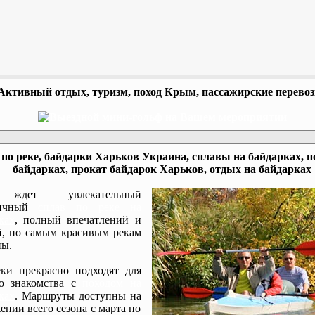
Активный отдых, туризм, поход Крым, пассажирские перево
по реке, байдарки Харьков Украина, сплавы на байдарках, п
байдарках, прокат байдарок Харьков, отдых на байдарках
ждет увлекательный
мичный
сплав по реке на
ках
, полный впечатлений и
, по самым красивым рекам
ы.
ки прекрасно подходят для
го знакомства с
походом на
ках
. Маршруты доступны на
ении всего сезона с марта по