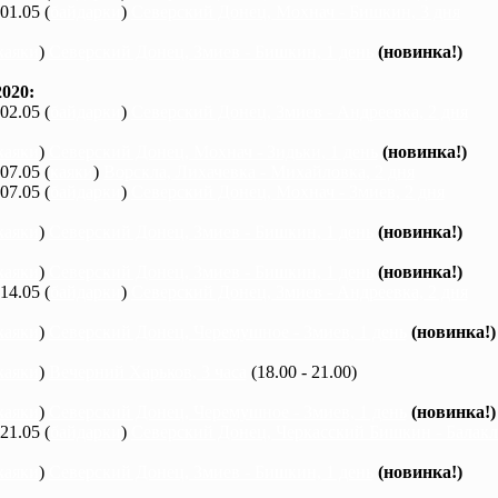
 01.05 (
байдарки
)
Северский Донец, Мохнач - Бишкин, 3 дня
каяки
)
Северский Донец, Змиев - Бишкин, 1 день
(новинка!)
020:
 02.05 (
байдарки
)
Северский Донец, Змиев - Андреевка, 2 дня
каяки
)
Северский Донец, Мохнач - Зидьки, 1 день
(новинка!)
 07.05 (
каяки
)
Ворскла, Лихачевка - Михайловка, 2 дня
 07.05 (
байдарки
)
Северский Донец, Мохнач - Змиев, 2 дня
каяки
)
Северский Донец, Змиев - Бишкин, 1 день
(новинка!)
каяки
)
Северский Донец, Змиев - Бишкин, 1 день
(новинка!)
 14.05 (
байдарки
)
Северский Донец, Змиев - Андреевка, 2 дня
каяки
)
Северский Донец, Черемушное - Змиев, 1 день
(новинка!)
каяки
)
Вечерний Харьков, 3 часа
(18.00 - 21.00)
каяки
)
Северский Донец, Черемушное - Змиев, 1 день
(новинка!)
 21.05 (
байдарки
)
Северский Донец, Черкасский Бишкин - Балакле
каяки
)
Северский Донец, Змиев - Бишкин, 1 день
(новинка!)