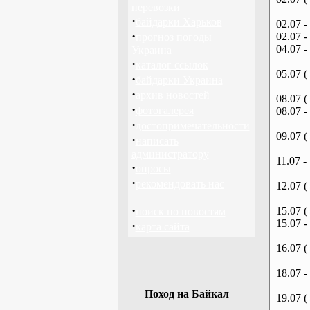
перевозки
·
байдарки Харьков
02.07 -
·
02.07 -
прогноз погоды
04.07 -
Украина
·
каталог ссылок
05.07 (
·
байдарки Украина
·
архив новостей
08.07 (
·
фотогалерея
08.07 -
·
достопримечательности
09.07 (
·
написать
администратору
11.07 -
·
опросы
·
рекомендовать нас
12.07 (
·
15.07 (
поиск по новостям
15.07 -
·
карта сайта
16.07 (
18.07 -
Поход на Байкал
19.07 (