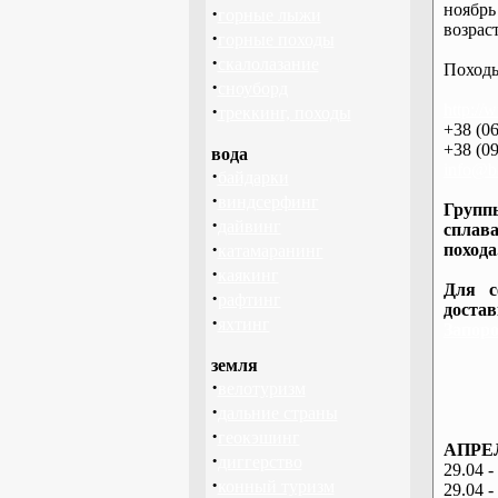
ноябрь
·
горные лыжи
возраст
·
горные походы
·
скалолазание
Походы
·
сноуборд
·
http://
треккинг, походы
+38 (06
+38 (09
вода
info@ba
·
байдарки
·
виндсерфинг
Группы
·
дайвинг
сплава
·
похода
катамаранинг
·
каякинг
Для с
·
рафтинг
доста
·
яхтинг
Запоро
земля
·
велотуризм
·
дальние страны
·
геокэшинг
АПРЕЛ
·
диггерство
29.04 -
·
конный туризм
29.04 -