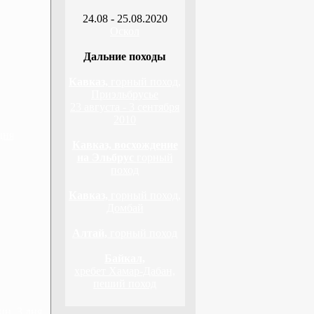
24.08 - 25.08.2020
Оскол
Дальние походы
Кавказ,
горный поход,
Приэльбрусье
23 августа - 3 сентября
2010
дня
Кавказ, восхождение
на Эльбрус
горный
поход
Кавказ,
горный поход,
Домбай
Алтай,
горный поход
Байкал,
хребет Хамар-Дабан,
пеший поход
н, 3 дня