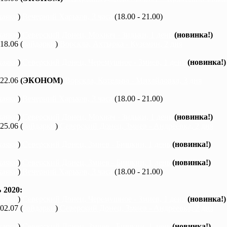
каяки
)
Вечерний Харьков, 3 часа
(18.00 - 21.00)
каяки
)
Северский Донец, Мохнач - Зидьки, 1 день
(новинка!)
 18.06 (
байдарки
)
Ворскла, Ахтырка - Куземин, 2 дня
каяки
)
Северский Донец, Черемушное - Змиев, 1 день
(новинка!)
 22.06
(ЭКОНОМ)
Ворскла, Котельва - Михайловка, 3 дня
каяки
)
Вечерний Харьков, 3 часа
(18.00 - 21.00)
каяки
)
Северский Донец, Мохнач - Зидьки, 1 день
(новинка!)
 25.06 (
байдарки
)
Северский Донец, Змиев - Андреевка, 2 дня
каяки
)
Северский Донец, Змиев - Бишкин, 1 день
(новинка!)
каяки
)
Северский Донец, Змиев - Бишкин, 1 день
(новинка!)
каяки
)
Вечерний Харьков, 3 часа
(18.00 - 21.00)
2020:
каяки
)
Северский Донец, Черемушное - Змиев, 1 день
(новинка!)
 02.07 (
байдарки
)
Северский Донец, Змиев - Андреевка, 2 дня
каяки
)
Северский Донец, Змиев - Бишкин, 1 день
(новинка!)