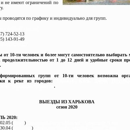
 и не имеют ограничений по
у.
 проводятся по графику и индивидуально для групп.
www.baidarki.com.ua/
7) 724-52-13
5) 143-91-49
idarki.com.ua
 от 10-ти человек и более могут самостоятельно выбирать
 продолжительностью от 1 до 12 дней и удобные сроки пр
.
формированных групп от 10-ти человек возможна орга
вки к реке из городов:
Харьков, Киев, Днепр, Полтав
жье, Черкассы, Чернигов
.
ВЫЕЗДЫ ИЗ ХАРЬКОВА
сезон 2020
Ь 2020:
 02.05 (
каяки
)
Северский Донец, Мохнач - Андреевка, 4 дня
 30.04 (
байдарки
)
Северский Донец, Мохнач - Змиев, 2 дня