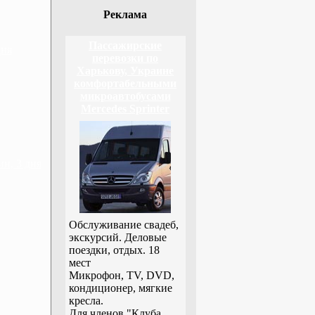
Реклама
Пассажирские
дня
перевозки по
Харькову, Украине
комфортабельными
микроавтобусами
Mercedes Sprinter
н, 3 дня
Обслуживание свадеб,
экскурсий. Деловые
поездки, отдых. 18
мест
Микрофон, TV, DVD,
кондиционер, мягкие
кресла.
Для членов "Клуба