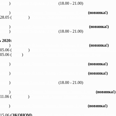
каяки
)
Вечерний Харьков, 3 часа
(18.00 - 21.00)
каяки
)
Северский Донец, Змиев - Бишкин, 1 день
(новинка!)
 28.05 (
байдарки
)
Ворскла, Лихачевка - Михайловка, 2 дня
каяки
)
Северский Донец, Мохнач - Зидьки, 1 день
(новинка!)
каяки
)
Вечерний Харьков, 3 часа
(18.00 - 21.00)
2020:
каяки
)
Северский Донец, Мохнач - Зидьки, 1 день
(новинка!)
 05.06 (
байдарки
)
Ворскла, Нижние Млыны - Новые Санжары, 3 
 05.06 (
каяки
)
Северский Донец, Мохнач - Бишкин, 3 дня
каяки
)
Северский Донец, Змиев - Бишкин, 1 день
(новинка!)
каяки
)
Северский Донец, Змиев - Бишкин, 1 день
(новинка!)
каяки
)
Вечерний Харьков, 3 часа
(18.00 - 21.00)
каяки
)
Северский Донец, Черемушное - Змиев, 1 день
(новинка!)
 11.06 (
байдарки
)
Северский Донец, Мохнач - Змиев, 2 дня
каяки
)
Северский Донец, Змиев - Бишкин, 1 день
(новинка!)
 15.06
(ЭКОНОМ)
Северский Донец, Мохнач - Черкасский Бишки