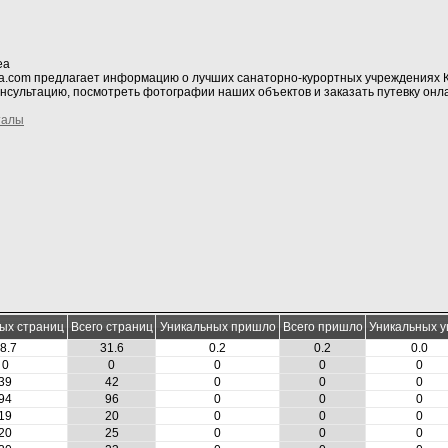
ea
a.com предлагает информацию о лучших санаторно-курортных учреждениях 
нсультацию, посмотреть фотографии наших объектов и заказать путевку онл
талы
ых страниц
Всего страниц
Уникальных пришло
Всего пришло
Уникальных 
8.7
31.6
0.2
0.2
0.0
0
0
0
0
0
39
42
0
0
0
94
96
0
0
0
19
20
0
0
0
20
25
0
0
0