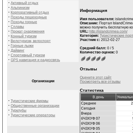
·
Активный отдых
·
Альпинизм
Информация
·
Корпоративный отдых
·
Походы пешеходные
Имя пользователя:
islandcrim
·
Походы горные
Описание:
Портал IslandCrime
·
Сплавы
можно получить бесплатную ко
·
Прокат снаряжения
URL:
http://islandcrimea.com/
·
Категория:
Туристические пор
Конный туризм
Участник с:
2012-02-27
·
Велотуризм, велоспорт
·
Горные лыжи
Средний балл:
0 / 5
·
Дайвинг
Количество оценок:
0
·
Спортивный туризм
·
GPS навигация и радиосвязь
Отзывы
Оцените этот сайт
Организации
Посмотреть все отзывы
Статистика
В день
Уникальн
·
Туристические фирмы
Среднее
2
·
Общественные организации
Сегодня
·
Турклубы
Вчера
·
Туристические операторы
бЧЗХУФ 07
бЧЗХУФ 06
бЧЗХУФ 05