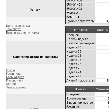
бЧЗХУФ 04
бЧЗХУФ 03
бЧЗХУФ 02
Услуги
бЧЗХУФ 01
йАМШ 31
Лучший показатель
4
Билеты авиа, ж/д
Транспорт
В неделю
Уникаль
Визы и загранпаспорта
Среднее
1
На этой неделе
На прошлой неделе
Неделя 30
Неделя 29
Неделя 28
Санатории, отели, пансионаты
Неделя 27
Неделя 26
Неделя 25
Отели
Неделя 24
Гостиницы
Неделя 23
Базы отдыха
Пансионаты
Лучший показатель
2
Лагеря
Детский отдых
В месяц
Уникальн
Среднее
6
В этом месяце
В прошлом месяце
йАОШ 26