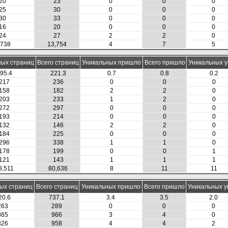
20
23
0
0
0
25
30
0
0
0
30
33
0
0
0
16
20
0
0
0
24
27
2
2
0
,738
13,754
4
7
5
ных страниц
Всего страниц
Уникальных пришло
Всего пришло
Уникальных 
95.4
221.3
0.7
0.8
0.2
217
236
0
0
0
158
182
2
2
0
203
233
1
2
0
272
297
0
0
0
193
214
0
0
0
132
146
2
2
0
184
225
0
0
0
296
338
1
1
0
178
199
0
0
1
121
143
1
1
1
8,511
80,636
8
11
11
ых страниц
Всего страниц
Уникальных пришло
Всего пришло
Уникальных 
20.6
737.1
3.4
3.5
2.0
263
289
0
0
0
865
966
3
4
0
826
958
4
4
2