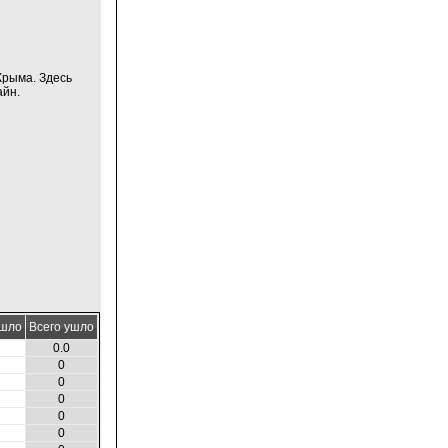
Крыма. Здесь
айн.
ушло
Всего ушло
0.0
0
0
0
0
0