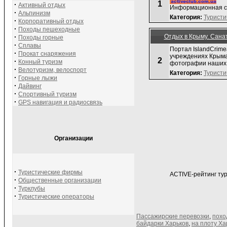
1
·
Активный отдых
Информационная си
·
Альпинизм
Категория:
Туристи
·
Корпоративный отдых
·
Походы пешеходные
·
Отдых в Крыму. Сана
Походы горные
·
Сплавы
Портал IslandCrim
·
Прокат снаряжения
учреждениях Крыма
2
·
Конный туризм
фотографии наших о
·
Велотуризм, велоспорт
Категория:
Туристи
·
Горные лыжи
·
Дайвинг
·
Спортивный туризм
·
GPS навигация и радиосвязь
Организации
·
Туристические фирмы
ACTIVE-рейтинг тур
·
Общественные организации
·
Турклубы
·
Туристические операторы
Пассажирские перевозки
,
похо
байдарки Харьков
,
на плоту Ха