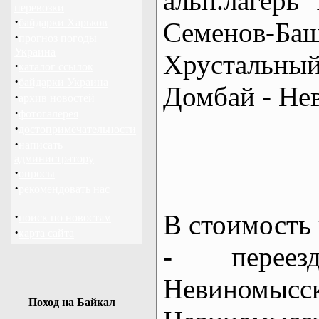
альп.лагерь
перевозки
·
байдарки Харьков
Семенов-Ба
·
прогноз погоды
Украина
Хрустальны
·
каталог ссылок
·
байдарки Украина
Домбай - Не
·
архив новостей
·
фотогалерея
·
достопримечательности
·
написать
администратору
·
опросы
·
рекомендовать нас
·
В стоимость 
поиск по новостям
·
карта сайта
- перее
Невиномысс
Поход на Байкал