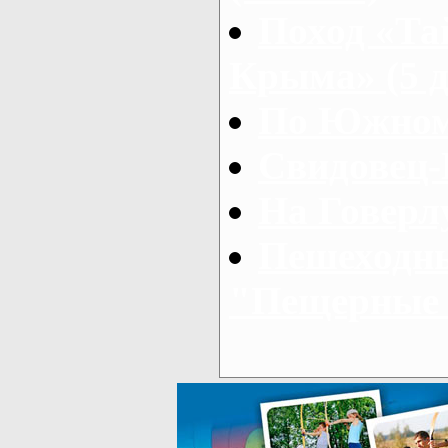
Поход «Та
Крыма» (5 д
По Южном
Свидовец-
На Говерлу
Пешеходны
"Пещерные 