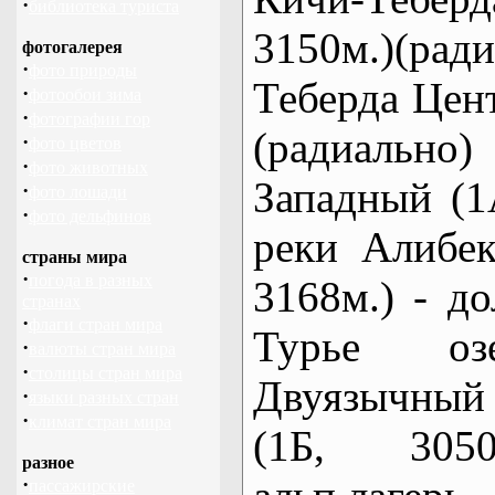
·
библиотека туриста
3150м.)(рад
фотогалерея
·
фото природы
Теберда Цен
·
фотообои зима
·
фотографии гор
(радиально)
·
фото цветов
·
фото животных
Западный (1
·
фото лошади
·
фото дельфинов
реки Алибек
страны мира
·
погода в разных
3168м.) - д
странах
·
флаги стран мира
Турье о
·
валюты стран мира
·
столицы стран мира
Двуязычный
·
языки разных стран
·
климат стран мира
(1Б, 3050
разное
·
пассажирские