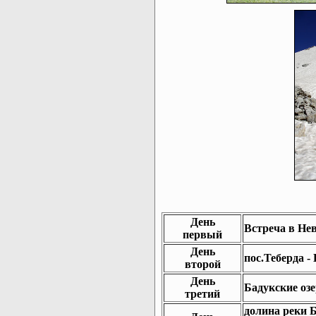
День
Встреча в Нев
первый
День
пос.Теберда -
второй
День
Бадукские озе
третий
долина реки 