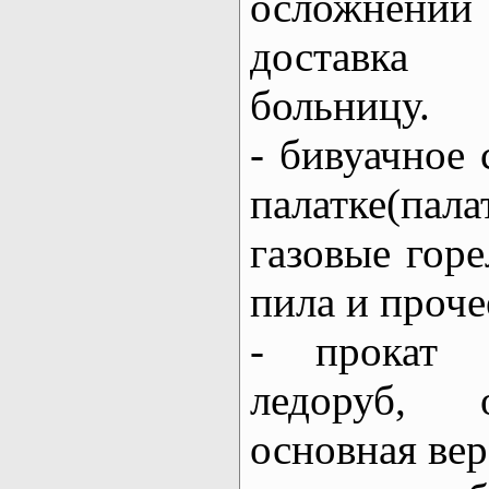
осложнени
доставк
больницу.
- бивуачное 
палатке(пал
газовые горе
пила и проче
- прокат с
ледоруб, о
основная вер