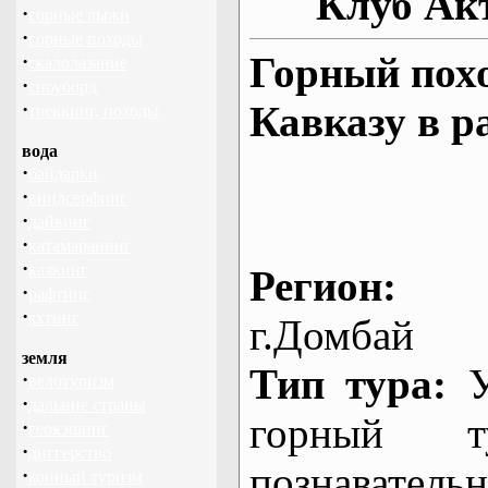
Клуб Ак
·
горные лыжи
·
горные походы
Горный пох
·
скалолазание
·
сноуборд
·
Кавказу в р
треккинг, походы
вода
·
байдарки
·
виндсерфинг
·
дайвинг
·
катамаранинг
·
каякинг
Регион:
Ро
·
рафтинг
·
яхтинг
г.Домбай
земля
Тип тура:
У
·
велотуризм
·
дальние страны
горный ту
·
геокэшинг
·
диггерство
познаватель
·
конный туризм