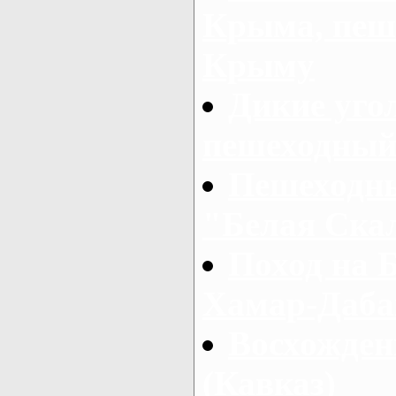
Крыма, пеш
Крыму
Дикие уго
пешеходный
Пешеходны
"Белая Скал
Поход на 
Хамар-Даба
Восхожден
(Кавказ)