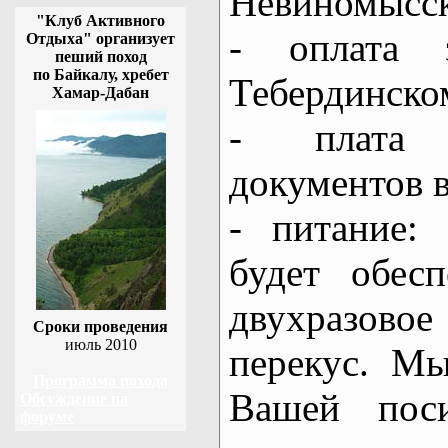
Невиномысс
"Клуб Активного
- оплата 
Отдыха" организует
пеший поход
по Байкалу, хребет
Тебердинско
Хамар-Дабан
- плата 
документов 
- питание:
будет обес
двухразовое
Сроки проведения
июль 2010
перекус. М
Программа похода
Вашей пос
Обсуждение на
форуме