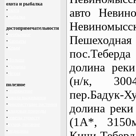
охота и рыбалка
авто Невин
·
охота
·
рыбалка
Невиномысс
достопримечательности
·
необычное
Пешеходная
·
Карпаты
·
Крым
пос.Теберда 
·
Польша
долина реки
·
Украина
·
Чехия
(н/к, 3004
полезное
·
пер.Бадук-Х
снаряжение
·
школа выживания
·
дикорастущие растения
долина реки
·
кладовая природы
·
советы туристу
(1А*, 3150
·
кухня, питание
·
медицина
Кичи-Теберд