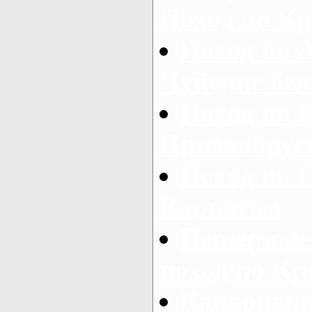
Поход по К
Поход по 
Чуйские бе
Поход по К
Приэльбрус
Поход на Г
Карпатам
Пещерные 
поход по К
Каньоны и