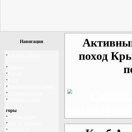
Активный
Навигация
поход Кры
·
Рейтинг сайтов
п
·
Главная
·
Форум
·
Клуб
·
Корпоративный отдых
·
Активный отдых
·
Детский туризм
горы
·
походы Крым
·
походы Украина
·
альпинизм