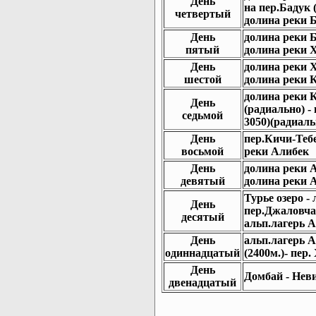
День
на пер.Бадук (
четвертый
долина реки 
День
долина реки Б
пятый
долина реки 
День
долина реки Х
шестой
долина реки 
долина реки К
День
(радиально) -
седьмой
3050)(радиаль
День
пер.Кичи-Тебе
восьмой
реки Алибек
День
долина реки А
девятый
долина реки А
Турье озеро -
День
пер.Джаловчат
десятый
альп.лагерь 
День
альп.лагерь 
одиннадцатый
(2400м.)- пер
День
Домбай - Нев
двенадцатый