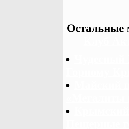
Остальные 
Клуб Ак
Чудесный 
Горному К
Майский п
«Мегалиты 
Крымский 
Пещерные г