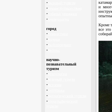
·
катамар
лыжный туризм
и мног
·
пешие путешествия
инструк
·
собачьи упряжки
опытны
·
спелеология
Кроме т
город
все эт
·
гимнастика
собирай
·
ролики
·
скейтбординг
·
фитнес
научно-
познавательный
туризм
·
археология
·
зеленый туризм
·
история
·
эзотерика
·
экологический туризм
·
этнографический
туризм