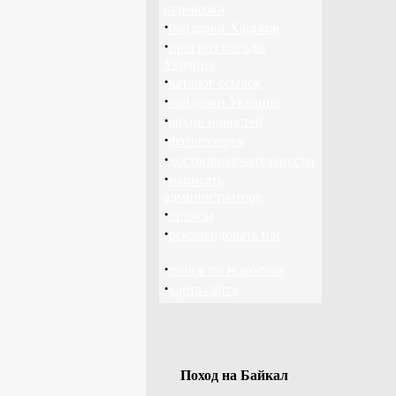
перевозки
·
байдарки Харьков
·
прогноз погоды
Украина
·
каталог ссылок
·
байдарки Украина
·
архив новостей
·
фотогалерея
·
достопримечательности
·
написать
администратору
·
опросы
·
рекомендовать нас
·
поиск по новостям
·
карта сайта
Поход на Байкал