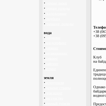
·
горные лыжи
·
горные походы
·
скалолазание
·
сноуборд
Задать 
·
треккинг, походы
Телефо
+38 (06
вода
+38 (09
·
байдарки
www.BA
·
виндсерфинг
·
дайвинг
Стоимос
·
катамаранинг
Клуб 
·
каякинг
на байд
·
рафтинг
·
яхтинг
Единен
традиц
земля
полноце
·
велотуризм
Однако 
·
дальние страны
байдар
·
геокэшинг
водного
·
диггерство
·
конный туризм
Предост