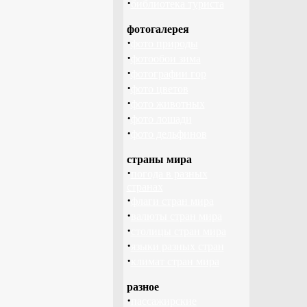
·
библиотека туриста
фотогалерея
·
фото природы
·
фотообои зима
·
фотографии гор
·
фото цветов
·
фото животных
·
фото лошади
·
фото дельфинов
страны мира
·
погода в разных
странах
·
флаги стран мира
·
валюты стран мира
·
столицы стран мира
·
языки разных стран
·
климат стран мира
разное
·
пассажирские