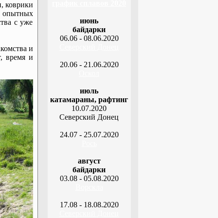
график сплавов 2020
, коврики
е опытных
июнь
тва с уже
байдарки
06.06 - 08.06.2020
Северский Донец
акомства и
, время и
20.06 - 21.06.2020
Оскол
июль
катамараны, рафтинг
10.07.2020
Северский Донец
24.07 - 25.07.2020
Рось
август
байдарки
03.08 - 05.08.2020
Ворскла
17.08 - 18.08.2020
Северский Донец