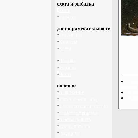
охота и рыбалка
·
охота
·
рыбалка
достопримечательности
·
необычное
·
Карпаты
·
Крым
·
Польша
·
Украина
·
Чехия
Экс
полезное
Карпат
·
Кор
снаряжение
Кор
·
школа выживания
·
дикорастущие растения
·
кладовая природы
·
советы туристу
·
кухня, питание
·
медицина