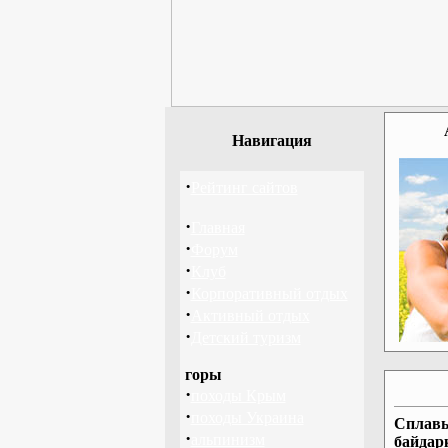
Навигация
·
Рейтинг сайтов
·
Главная
·
Форум
·
Клуб
·
Корпоративный отдых
·
Активный отдых
·
Детский туризм
горы
·
походы Крым
·
походы Украина
Сплавы
·
альпинизм
байдар