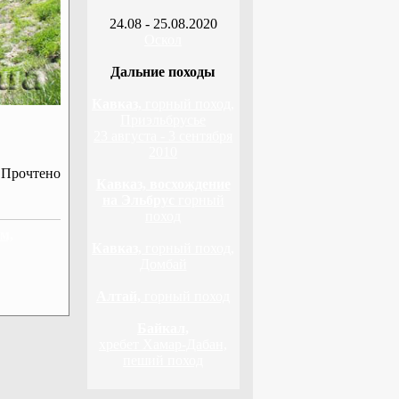
24.08 - 25.08.2020
Оскол
Дальние походы
Кавказ,
горный поход,
Приэльбрусье
23 августа - 3 сентября
2010
 Прочтено
Кавказ, восхождение
на Эльбрус
горный
поход
м,
Кавказ,
горный поход,
Домбай
Алтай,
горный поход
Байкал,
хребет Хамар-Дабан,
пеший поход