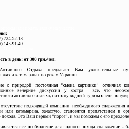
вопросы или подать заявку на участие
ны:
7) 724-52-13
5) 143-91-49
IDARKI.com.ua
ть в день: от 300 грн./чел.
Активного Отдыха предлагает Вам увлекательные пут
арках и катамаранах по рекам Украины.
ие с природой, постоянная "смена картинки", отличная к
ионные вечерние дискуссии у костра - все, что необхо
нного активного отдыха, поэтому водный туризм очень популяр
отсутствие подходящей компании, необходимого снаряжения и,
ки или катамарана, зачастую, становятся препятствием в ор
 похода. Это Ваш первый "порог", и мы поможем с его преодол
авляется все необходимое для водного похода снаряжение - б