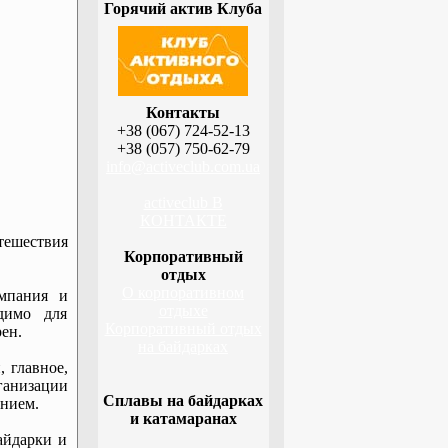
Горячий актив Клуба
Контакты
+38 (067) 724-52-13
+38 (057) 750-62-79
info@activeclub.com.ua
activeclub В
КОНТАКТЕ
ешествия
Корпоративный
отдых
О корпоративном
омпания и
отдыхе
димо для
Корпоративный отдых
ен.
на байдарках
 главное,
ганизации
Сплавы на байдарках
ением.
и катамаранах
айдарки и