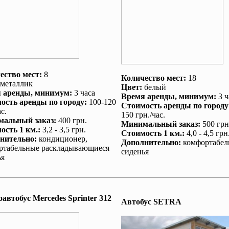
ество мест:
8
Количество мест:
18
металлик
Цвет:
белый
 аренды
, минимум:
3 часа
Время аренды
, минимум:
3 ч
ость аренды по городу
:
100-120
Стоимость аренды по городу
с.
150 грн./час.
альный заказ
:
400 грн.
Минимальный заказ
:
500 грн
ость 1 км.
:
3,2 - 3,5 грн.
Стоимость 1 км.
:
4,0 - 4,5 грн
нительно
:
кондиционер
,
Дополнительно
:
комфортабел
ртабельные раскладывающиеся
сиденья
ья
автобус Mеrcedes Sprinter 312
Автобус SETRA