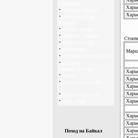
перевозки
Харьк
·
байдарки Харьков
Харьк
·
прогноз погоды
Украина
·
каталог ссылок
·
байдарки Украина
Стоимо
·
архив новостей
·
фотогалерея
Маршр
·
достопримечательности
·
написать
администратору
Харьк
·
опросы
Харьк
·
рекомендовать нас
Харьк
·
Харьк
поиск по новостям
·
карта сайта
Харьк
Харьк
Харьк
Харьк
Поход на Байкал
Харьк