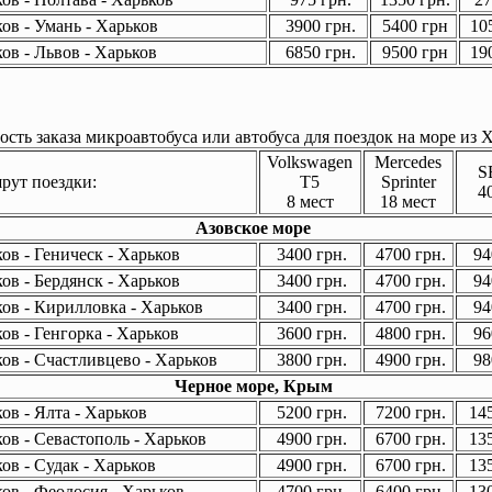
ов - Умань - Харьков
3900 грн.
5400 грн
105
ов - Львов - Харьков
6850 грн.
9500 грн
190
сть заказа микроавтобуса или автобуса для поездок на море из Х
Volkswagen
Mercedes
S
ут поездки:
T5
Sprinter
4
8 мест
18 мест
Азовское море
ов - Геническ - Харьков
3400 грн.
4700 грн.
94
ов - Бердянск - Харьков
3400 грн.
4700 грн.
94
ов - Кирилловка - Харьков
3400 грн.
4700 грн.
94
ов - Генгорка - Харьков
3600 грн.
4800 грн.
96
ов - Счастливцево - Харьков
3800 грн.
4900 грн.
98
Черное море, Крым
ов - Ялта - Харьков
5200 грн.
7200 грн.
145
ов - Севастополь - Харьков
4900 грн.
6700 грн.
135
ов - Судак - Харьков
4900 грн.
6700 грн.
135
ов - Феодосия - Харьков
4700 грн.
6400 грн.
130