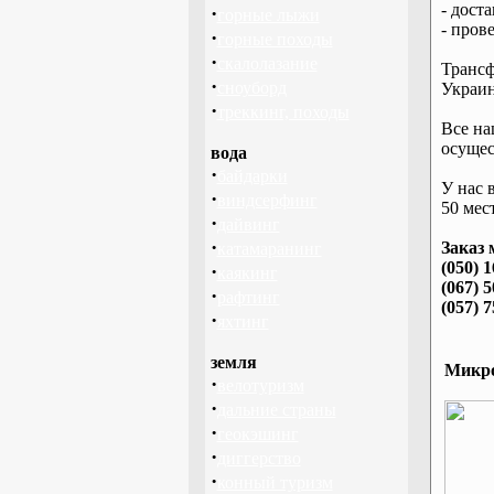
- дост
·
горные лыжи
- пров
·
горные походы
·
скалолазание
Трансф
·
сноуборд
Украин
·
треккинг, походы
Все на
осущес
вода
·
байдарки
У нас 
·
виндсерфинг
50 мест
·
дайвинг
·
Заказ 
катамаранинг
(050) 
·
каякинг
(067) 
·
рафтинг
(057) 
·
яхтинг
земля
Микро
·
велотуризм
·
дальние страны
·
геокэшинг
·
диггерство
·
конный туризм