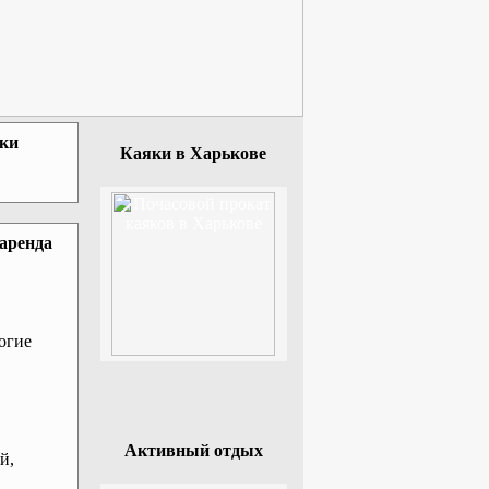
зки
Каяки в Харькове
 аренда
огие
Активный отдых
й,