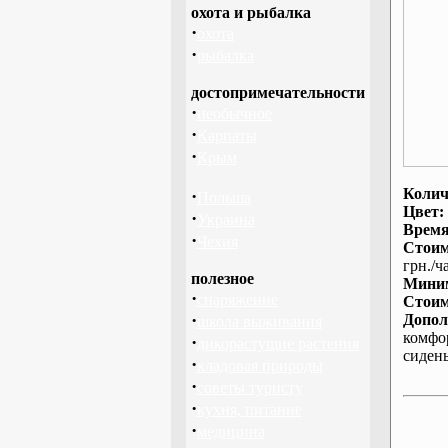
охота и рыбалка
·
охота
·
рыбалка
достопримечательности
·
необычное
·
Карпаты
·
Крым
Колич
·
Польша
Цвет:
·
Украина
Время
·
Чехия
Стоим
грн./ча
полезное
Миним
·
снаряжение
Стоим
·
Допол
школа выживания
комфо
·
дикорастущие растения
сиден
·
кладовая природы
·
советы туристу
·
кухня, питание
·
медицина