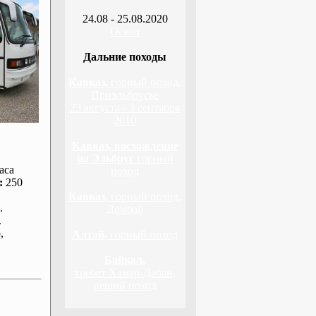
24.08 - 25.08.2020
Оскол
Дальние походы
Кавказ,
горный поход,
Приэльбрусье
23 августа - 3 сентября
2010
Кавказ, восхождение
на Эльбрус
горный
аса
поход
:
250
Кавказ,
горный поход,
.
Домбай
.
р
,
Алтай,
горный поход
Байкал,
хребет Хамар-Дабан,
пеший поход