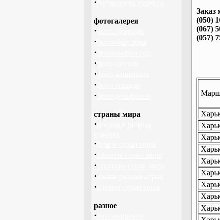
·
библиотека туриста
Заказ 
(050) 
фотогалерея
(067) 
·
фото природы
(057) 
·
фотообои зима
·
фотографии гор
·
фото цветов
·
фото животных
·
фото лошади
Маршр
·
фото дельфинов
Харьк
страны мира
·
погода в разных
Харьк
странах
Харьк
·
флаги стран мира
Харьк
·
валюты стран мира
Харьк
·
столицы стран мира
Харьк
·
языки разных стран
Харьк
·
климат стран мира
Харьк
разное
Харьк
·
пассажирские
Харьк