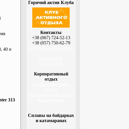
Горячий актив Клуба
й
Контакты
емя
+38 (067) 724-52-13
+38 (057) 750-62-79
info@activeclub.com.ua
, 40 и
activeclub В
КОНТАКТЕ
Корпоративный
отдых
О корпоративном
отдыхе
Корпоративный отдых
ter 313
на байдарках
Сплавы на байдарках
и катамаранах