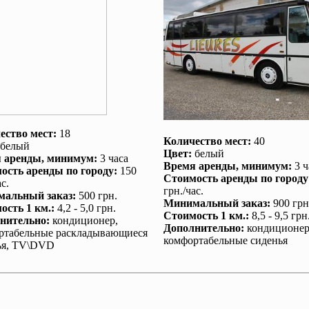
ество мест:
18
Количество мест:
40
белый
Цвет:
белый
 аренды
, минимум:
3 часа
Время аренды
, минимум:
3 ч
ость аренды по городу
:
150
Стоимость аренды по городу
с.
грн./час.
альный заказ
:
500 грн.
Минимальный заказ
:
900 грн
ость 1 км.
:
4,2 - 5,0 грн.
Стоимость 1 км.
:
8,5 - 9,5 грн
нительно
:
кондиционер
,
Дополнительно
:
кондиционе
ртабельные раскладывающиеся
комфортабельные сиденья
ья, TV\DVD