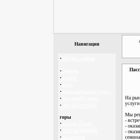
Навигация
·
Рейтинг сайтов
Пасс
·
Главная
·
Форум
·
Клуб
·
Корпоративный отдых
·
На рын
Активный отдых
услуги
·
Детский туризм
Мы реш
горы
- встр
·
походы Крым
- оказ
·
походы Украина
- оказ
·
семина
альпинизм