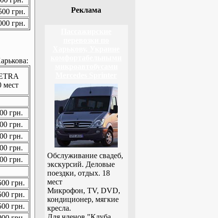
Реклама
00 грн.
00 грн.
Пассажирские
перевозки по
Харькову, Украине
комфортабельными
арькова:
микроавтобусами
Mercedes Sprinter
ETRA
0 мест
00 грн.
00 грн.
00 грн.
00 грн.
Обслуживание свадеб,
00 грн.
экскурсий. Деловые
поездки, отдых. 18
мест
00 грн.
Микрофон, TV, DVD,
00 грн.
кондиционер, мягкие
00 грн.
кресла.
Для членов "Клуба
00 грн.