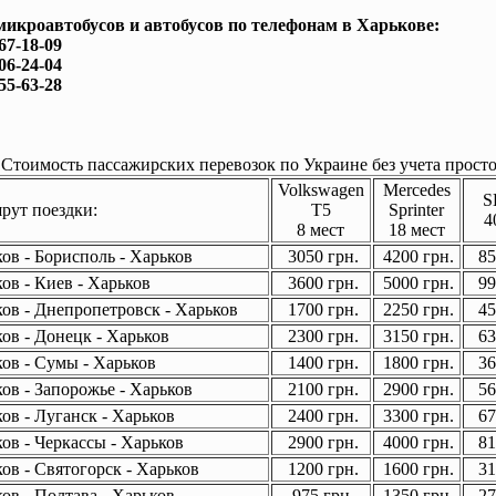
микроавтобусов и автобусов по телефонам в Харькове:
167-18-09
506-24-04
755-63-28
Стоимость пассажирских перевозок по Украине без учета просто
Volkswagen
Mercedes
S
ут поездки:
T5
Sprinter
4
8 мест
18 мест
ов - Борисполь - Харьков
3050 грн.
4200 грн.
85
ов - Киев - Харьков
3600 грн.
5000 грн.
99
ов - Днепропетровск - Харьков
1700 грн.
2250 грн.
45
ов - Донецк - Харьков
2300 грн.
3150 грн.
63
ов - Сумы - Харьков
1400 грн.
1800 грн.
36
ов - Запорожье - Харьков
2100 грн.
2900 грн.
56
ов - Луганск - Харьков
2400 грн.
3300 грн.
67
ов - Черкассы - Харьков
2900 грн.
4000 грн.
81
ов - Святогорск - Харьков
1200 грн.
1600 грн.
31
ов - Полтава - Харьков
975 грн.
1350 грн.
27