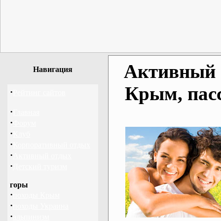
Активный о
Навигация
Крым, пас
·
Рейтинг сайтов
·
Главная
·
Форум
·
Клуб
·
Корпоративный отдых
·
Активный отдых
·
Детский туризм
горы
·
походы Крым
·
походы Украина
·
альпинизм