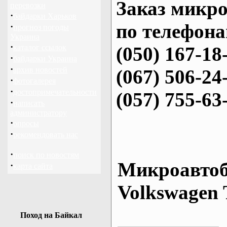
Заказ микро
перевозки
·
байдарки Харьков
по телефона
·
прогноз погоды
Украина
·
каталог ссылок
(050) 167-18
·
байдарки Украина
·
архив новостей
(067) 506-24
·
фотогалерея
·
достопримечательности
(057) 755-63
·
написать
администратору
·
опросы
·
рекомендовать нас
·
поиск по новостям
Микроавтоб
·
карта сайта
Volkswagen 
Поход на Байкал