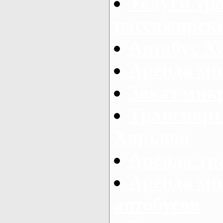
Услуги тр
пассажирски
Автобус Х
Аренда ми
Заказ мик
Транспорт
Харьков
Аренда тр
Аренда ми
автобусов