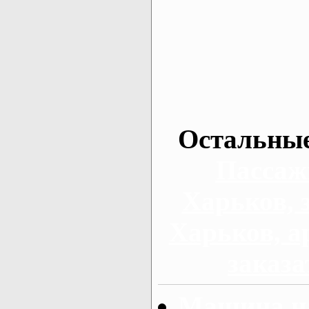
Остальные
Пассаж
Харьков, 
Харьков, а
заказа
Машина на