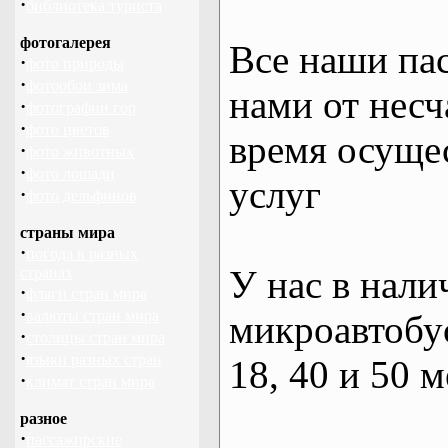
·
библиотека туриста
фотогалерея
Все наши па
·
фото природы
·
фотообои зима
нами от несч
·
фотографии гор
·
фото цветов
время осуще
·
фото животных
·
фото лошади
услуг
·
фото дельфинов
страны мира
·
погода в разных
У нас в нали
странах
·
флаги стран мира
·
валюты стран мира
микроавтобус
·
столицы стран мира
·
языки разных стран
18, 40 и 50 м
·
климат стран мира
разное
·
пассажирские