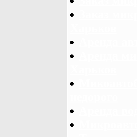
Заказ мик
Заказ микр
Харьков
Аренда авт
Аренда ми
Харьков
Микоавтоб
недорого
Аренда во
Микроавто