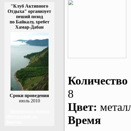
"Клуб Активного
Отдыха" организует
пеший поход
по Байкалу, хребет
Хамар-Дабан
Количество 
8
Сроки проведения
июль 2010
Цвет:
метал
Программа похода
Время
Обсуждение на
форуме