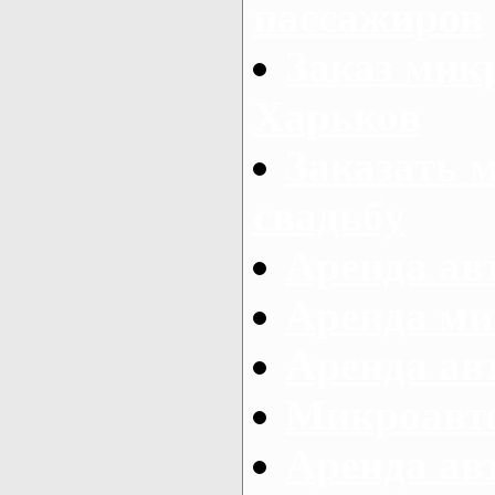
пассажиров
Заказ микр
Харьков
Заказать 
свадьбу
Аренда авт
Аренда ми
Аренда ав
Микроавтоб
Аренда авт