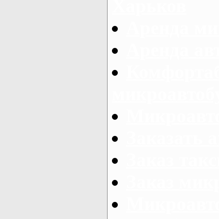
Харьков
Аренда ми
Аренда ав
Комфорта
микроавтоб
Микроавто
Заказать а
Заказ так
Заказ мик
Микроавто