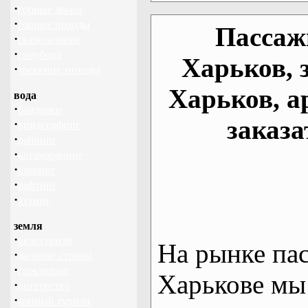
·
горные лыжи
·
горные походы
Пассаж
·
скалолазание
·
сноуборд
Харьков, 
·
треккинг, походы
Харьков, а
вода
·
байдарки
заказа
·
виндсерфинг
·
дайвинг
·
катамаранинг
·
каякинг
·
рафтинг
·
яхтинг
земля
·
велотуризм
На рынке па
·
дальние страны
·
геокэшинг
Харькове мы
·
диггерство
·
конный туризм