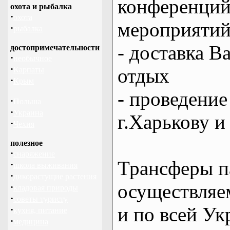
конференций
охота и рыбалка
·
охота
мероприяти
·
рыбалка
- доставка В
достопримечательности
·
необычное
·
отдых
Карпаты
·
Крым
- проведение
·
Польша
·
Украина
г.Харькову и
·
Чехия
полезное
·
снаряжение
Трансферы п
·
школа выживания
·
дикорастущие растения
осуществляем
·
кладовая природы
·
советы туристу
и по всей Ук
·
кухня, питание
·
медицина