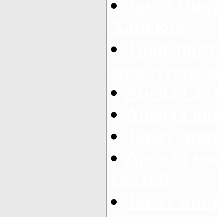
Заказ мик
Харьков
Транспорт
междугород
Аренда авт
Аренда авт
Заказ микр
Аренда ми
свадьбу
Заказ микр