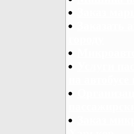
Заказ мар
Заказать а
городу
Микроавто
Услуги па
на автобусе
Организац
пассажирски
Заказ микр
Харьков