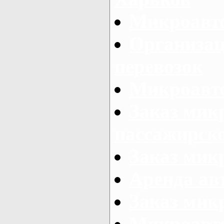
Микроавто
Организац
перевозок
Микроавто
Заказ мик
пассажирск
Заказ мик
Аренда авт
Заказ мик
Микроавто