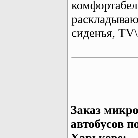
комфортабе
раскладыва
сиденья, T
Заказ микро
автобусов п
Харькове: