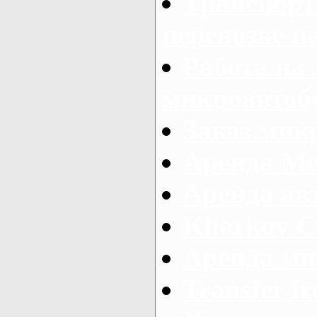
Транспорт
перевозке п
Работа на
микроавтоб
Заказ микр
Аренда Ме
Аренда авт
Kharkov C
Аренда ми
Transfer fr