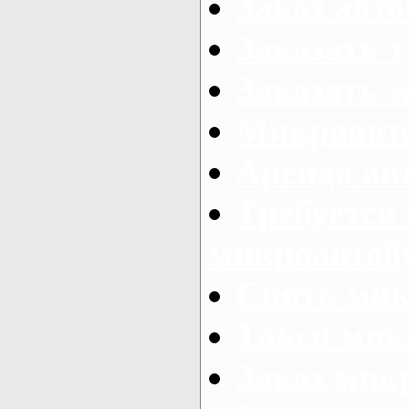
Заказ авто
Заказать 
Заказать 
Микроавто
Аренда авт
Требуется
микроавтоб
Снять мик
Такси мик
Заказ мик