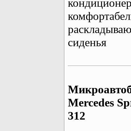
кондиционе
комфортабе
раскладыва
сиденья
Микроавтоб
Mеrcedes Sp
312