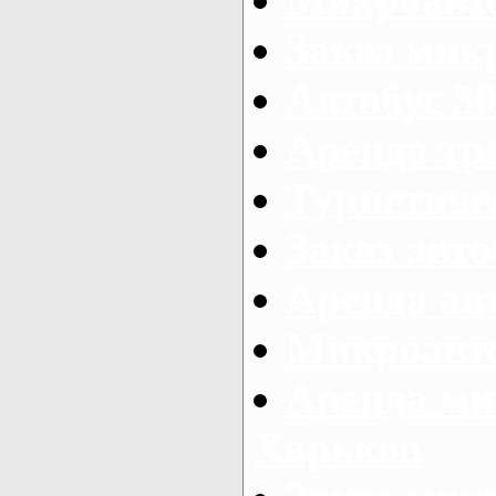
Заказ микр
Автобус 50
Аренда тр
Туристиче
Заказ авто
Аренда ав
Микроавто
Аренда ми
Харьков