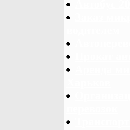
Автобус 20
Заказ мик
водителем
Автоперев
Прокат ав
Аренда ми
Харьков
Организац
перевозок
Транспорт