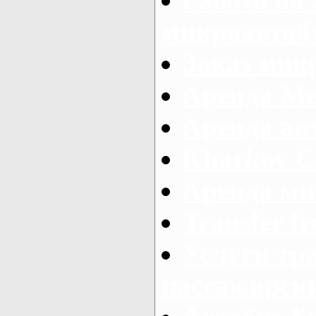
микроавтоб
Заказ микр
Аренда Ме
Аренда авт
Kharkov C
Аренда ми
Transfer fr
Услуги тр
пассажирски