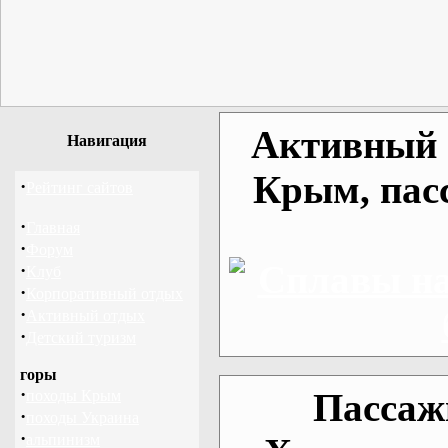
Активный о
Навигация
Крым, пас
·
Рейтинг сайтов
·
Главная
·
Форум
·
Клуб
·
Корпоративный отдых
·
Активный отдых
·
Детский туризм
горы
·
Пассаж
походы Крым
·
походы Украина
·
альпинизм