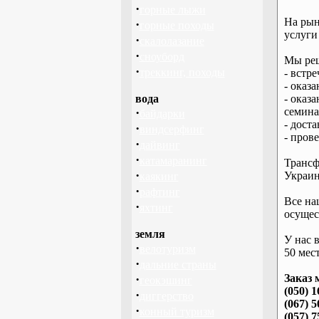
·
горные лыжи
На рын
·
горные походы
услуги
·
скалолазание
·
сноуборд
Мы реш
·
треккинг, походы
- встре
- оказ
вода
- оказ
·
семина
байдарки
- дост
·
виндсерфинг
- пров
·
дайвинг
·
катамаранинг
Трансф
·
Украин
каякинг
·
рафтинг
Все на
·
яхтинг
осущес
земля
У нас 
·
велотуризм
50 мест
·
дальние страны
·
Заказ 
геокэшинг
(050) 1
·
диггерство
(067) 5
·
конный туризм
(057) 7