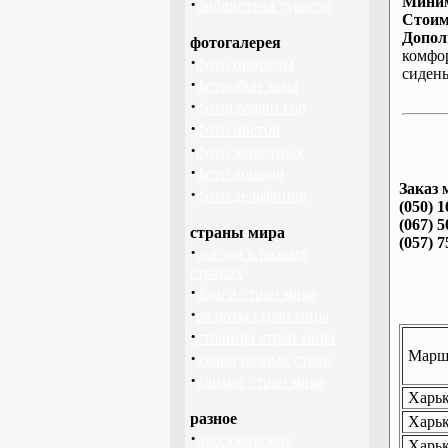
Миним
·
библиотека туриста
Стоим
Допол
фотогалерея
комфо
·
фото природы
сиден
·
фотообои зима
·
фотографии гор
·
фото цветов
·
фото животных
·
фото лошади
Заказ 
·
фото дельфинов
(050) 1
(067) 5
страны мира
(057) 7
·
погода в разных
странах
·
флаги стран мира
·
валюты стран мира
·
столицы стран мира
Маршр
·
языки разных стран
·
климат стран мира
Харьк
разное
Харьк
·
пассажирские
Харьк