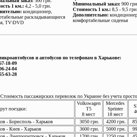
альный заказ
:
500 грн.
Минимальный заказ
:
900 грн
ость 1 км.
:
4,2 - 5,0 грн.
Стоимость 1 км.
:
8,5 - 9,5 грн
нительно
:
кондиционер
,
Дополнительно
:
кондиционе
ртабельные раскладывающиеся
комфортабельные сиденья
ья, TV\DVD
микроавтобусов и автобусов по телефонам в Харькове:
67-18-09
06-24-04
55-63-28
Стоимость пассажирских перевозок по Украине без учета просто
Volkswagen
Mercedes
S
ут поездки:
T5
Sprinter
4
8 мест
18 мест
ов - Борисполь - Харьков
3050 грн.
4200 грн.
85
ов - Киев - Харьков
3600 грн.
5000 грн.
99
ов - Днепропетровск - Харьков
1700 грн.
2250 грн.
45