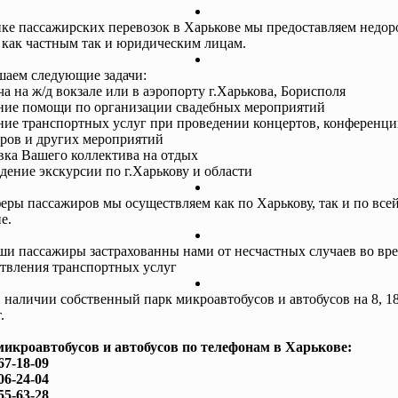
ке пассажирских перевозок в Харькове мы предоставляем недор
 как частным так и юридическим лицам.
аем следующие задачи:
ча на ж/д вокзале или в аэропорту г.Харькова, Борисполя
ание помощи по организации свадебных мероприятий
ание транспортных услуг при проведении концертов, конференци
ров и других мероприятий
авка Вашего коллектива на отдых
едение экскурсии по г.Харькову и области
еры пассажиров мы осуществляем как по Харькову, так и по все
е.
ши пассажиры застрахованны нами от несчастных случаев во вр
твления транспортных услуг
в наличии собственный парк микроавтобусов и автобусов на 8, 18
.
микроавтобусов и автобусов по телефонам в Харькове:
67-18-09
06-24-04
55-63-28