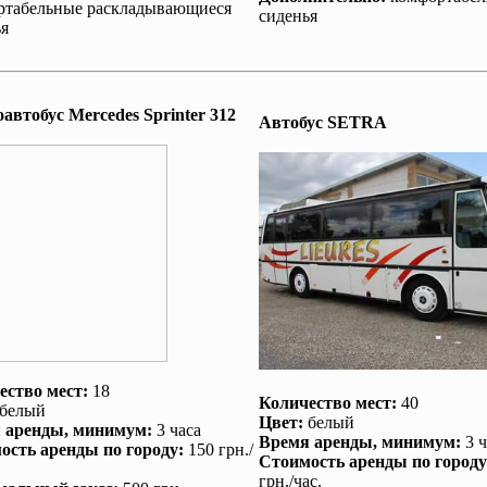
ртабельные раскладывающиеся
сиденья
я
втобус Mеrcedes Sprinter 312
Автобус SETRA
ество мест:
18
Количество мест:
40
белый
Цвет:
белый
 аренды
, минимум:
3 часа
Время аренды
, минимум:
3 ч
ость аренды по городу
:
150 грн./
Стоимость аренды по городу
грн./час.