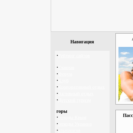
Навигация
·
Рейтинг сайтов
·
Главная
·
Форум
·
Клуб
·
Корпоративный отдых
·
Активный отдых
·
Детский туризм
горы
Пасс
·
походы Крым
·
походы Украина
·
альпинизм