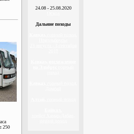
24.08 - 25.08.2020
Оскол
Дальние походы
Кавказ,
горный поход,
Приэльбрусье
23 августа - 3 сентября
2010
Кавказ, восхождение
на Эльбрус
горный
поход
Кавказ,
горный поход,
Домбай
Алтай,
горный поход
Байкал,
хребет Хамар-Дабан,
пеший поход
аса
:
250