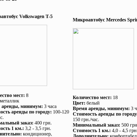
автобус Volkswagen T-5
Микроавтобус Mеrcedes Sprin
ество мест:
8
Количество мест:
18
металлик
Цвет:
белый
 аренды
, минимум:
3 часа
Время аренды
, минимум:
3 ч
ость аренды по городу
:
100-120
Стоимость аренды по городу
с.
150 грн./час.
альный заказ
:
400 грн.
Минимальный заказ
:
500 грн
ость 1 км.
:
3,2 - 3,5 грн.
Стоимость 1 км.
:
4,0 - 4,5 грн
нительно
:
кондиционер
,
Дополнительно
:
комфортабел