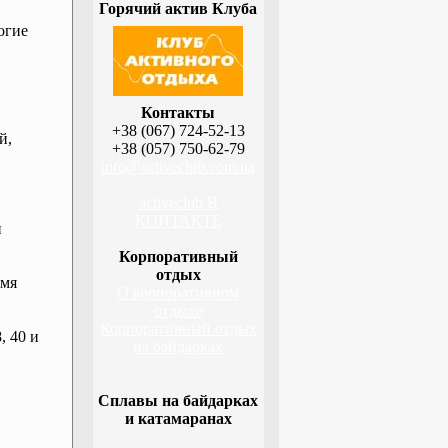
Горячий актив Клуба
огие
Контакты
+38 (067) 724-52-13
й,
+38 (057) 750-62-79
info@activeclub.com.ua
activeclub В
КОНТАКТЕ
й
Корпоративный
отдых
емя
О корпоративном
отдыхе
Корпоративный отдых
, 40 и
на байдарках
Сплавы на байдарках
и катамаранах