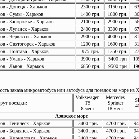
ов - Донецк - Харьков
2300 грн.
3150 грн.
63
ов - Сумы - Харьков
1400 грн.
1800 грн.
36
ов - Запорожье - Харьков
2100 грн.
2900 грн.
56
ов - Луганск - Харьков
2400 грн.
3300 грн.
67
ов - Черкассы - Харьков
2900 грн.
4000 грн.
81
ов - Святогорск - Харьков
1200 грн.
1600 грн.
31
ов - Полтава - Харьков
975 грн.
1350 грн.
27
ов - Умань - Харьков
3900 грн.
5400 грн
105
ов - Львов - Харьков
6850 грн.
9500 грн
190
сть заказа микроавтобуса или автобуса для поездок на море из Х
Volkswagen
Mercedes
S
ут поездки:
T5
Sprinter
4
8 мест
18 мест
Азовское море
в - Геническ - Харьков
3400 грн.
4700 грн.
94
в - Бердянск - Харьков
3400 грн.
4700 грн.
94
ов - Кирилловка - Харьков
3400 грн.
4700 грн.
94