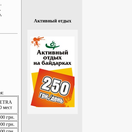
.
.
р
,
Активный отдых
я:
ETRA
0 мест
00 грн.
00 грн.
00 грн.