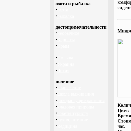
комфо
охота и рыбалка
сидень
·
охота
·
рыбалка
достопримечательности
Микроа
·
необычное
·
Карпаты
·
Крым
·
Польша
·
Украина
·
Чехия
полезное
·
снаряжение
·
школа выживания
·
дикорастущие растения
Колич
·
кладовая природы
Цвет:
·
советы туристу
Время
·
кухня, питание
Стоим
·
медицина
час.