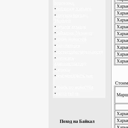
перевозки
Харьк
·
байдарки Харьков
Харьк
·
прогноз погоды
Харьк
Украина
·
каталог ссылок
Харьк
·
байдарки Украина
Харьк
·
архив новостей
Харьк
·
фотогалерея
Харьк
·
достопримечательности
Харьк
·
написать
Харьк
администратору
·
опросы
·
рекомендовать нас
Стоимо
·
поиск по новостям
·
карта сайта
Маршр
Харько
Харько
Поход на Байкал
Харьк