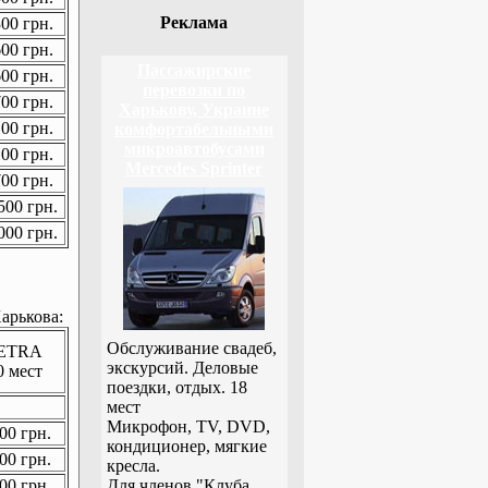
Реклама
00 грн.
00 грн.
Пассажирские
00 грн.
перевозки по
00 грн.
Харькову, Украине
00 грн.
комфортабельными
микроавтобусами
00 грн.
Mercedes Sprinter
00 грн.
00 грн.
00 грн.
арькова:
Обслуживание свадеб,
ETRA
экскурсий. Деловые
0 мест
поездки, отдых. 18
мест
Микрофон, TV, DVD,
00 грн.
кондиционер, мягкие
00 грн.
кресла.
00 грн.
Для членов "Клуба