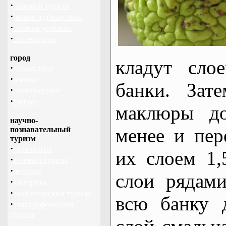
·
лыжный туризм
·
пешие путешествия
·
собачьи упряжки
·
спелеология
город
кладут сло
·
гимнастика
·
ролики
банки. Зат
·
скейтбординг
·
фитнес
маклюры д
научно-
менее и пер
познавательный
туризм
·
археология
их слоем 1,
·
зеленый туризм
·
история
слои рядами
·
эзотерика
·
экологический туризм
всю банку 
·
этнографический
туризм