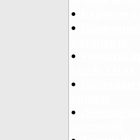
Куриная с
Народные 
катаракте
Рецепты п
ушей. Отит
Настойки 
гриппе
Лечение н
растений
Травный 