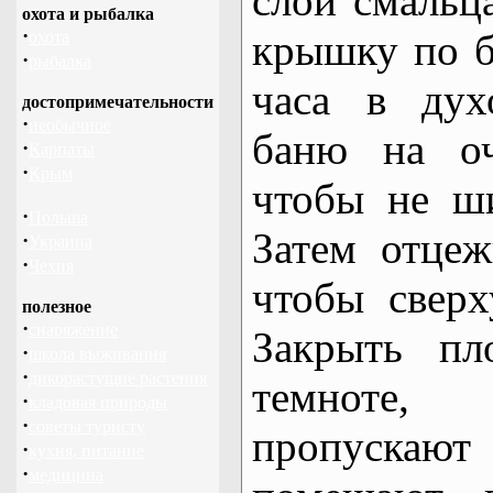
слой смальц
охота и рыбалка
·
крышку по б
охота
·
рыбалка
часа в дух
достопримечательности
·
необычное
баню на оч
·
Карпаты
·
Крым
чтобы не ш
·
Польша
Затем отцеж
·
Украина
·
Чехия
чтобы сверх
полезное
·
снаряжение
Закрыть пл
·
школа выживания
·
дикорастущие растения
темноте,
·
кладовая природы
·
советы туристу
пропускают
·
кухня, питание
·
медицина