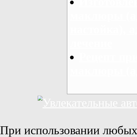
Изготовле
маклюры (а
настойка), 
лечение
Рецепт пр
маклюры (а
При использовании любых 