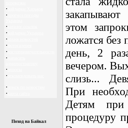
стала жидк
перевозки
·
байдарки Харьков
закапывают
·
прогноз погоды
Украина
этом запро
·
каталог ссылок
·
байдарки Украина
ложатся без
·
архив новостей
·
фотогалерея
день, 2 ра
·
достопримечательности
·
написать
вечером. Вых
администратору
·
опросы
слизь... Де
·
рекомендовать нас
·
поиск по новостям
При необхо
·
карта сайта
Детям при
процедуру п
Поход на Байкал