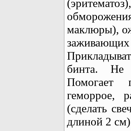
(эритемат
обморожения
маклюры), ож
зажива
Прикладыва
бинта. Не 
Помогает п
геморрое, 
(сделать све
длиной 2 см)