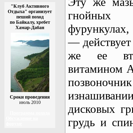
Эту же маз
"Клуб Активного
Отдыха" организует
гнойных 
пеший поход
по Байкалу, хребет
фурункулах,
Хамар-Дабан
— действует 
же ее вт
витамином 
позвоночник
изнашива
Сроки проведения
июль 2010
дисковых г
Программа похода
Обсуждение на
грудь и спи
форуме