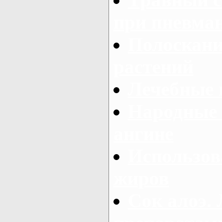
при пневма
Полоскани
растений
Лечебные 
Народные 
ангине
Использов
жиров
Сок алоэ.