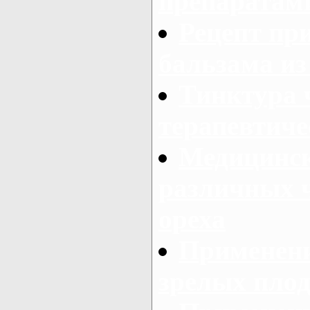
препаратами
Рецепт пр
бальзама из
Тинктура ч
терапевтиче
Медицинск
различных ч
ореха
Применени
зрелых плод