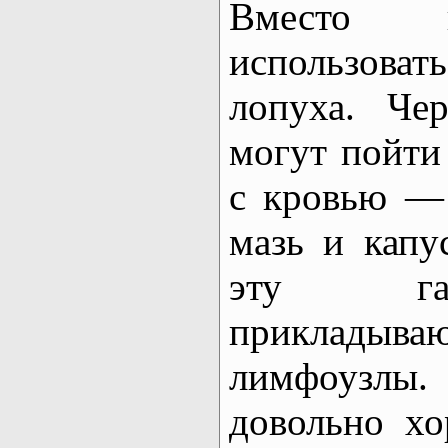
Вместо 
использова
лопуха. Че
могут пойти
с кровью — 
мазь и капу
эту гад
прикладыва
лимфоузлы.
довольно х