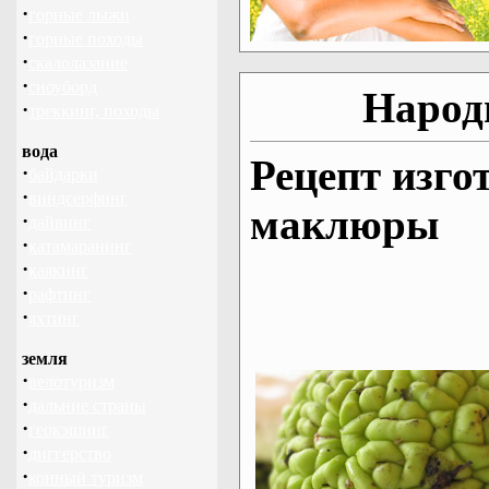
·
горные лыжи
·
горные походы
·
скалолазание
·
сноуборд
Народ
·
треккинг, походы
вода
Рецепт изго
·
байдарки
·
виндсерфинг
маклюры
·
дайвинг
·
катамаранинг
·
каякинг
·
рафтинг
·
яхтинг
земля
·
велотуризм
·
дальние страны
·
геокэшинг
·
диггерство
·
конный туризм