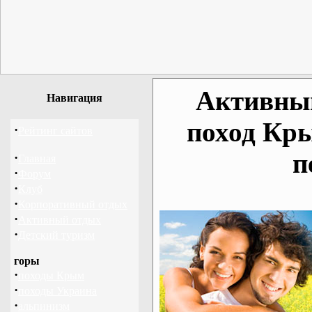
Активный
Навигация
поход Кр
·
Рейтинг сайтов
п
·
Главная
·
Форум
·
Клуб
·
Корпоративный отдых
·
Активный отдых
·
Детский туризм
горы
·
походы Крым
·
походы Украина
·
альпинизм