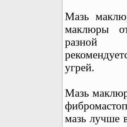
Мазь маклю
маклюры от
разной 
рекоменду
угрей.
Мазь маклюр
фибромастоп
мазь лучше в