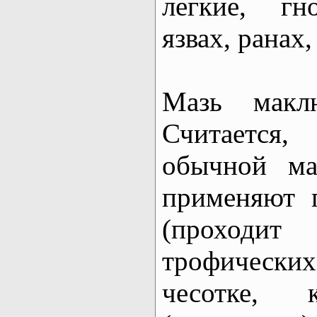
легкие, гн
язвах, ранах
Мазь мак
Считается,
обычной ма
применяют 
(проходи
трофическ
чесотке, 