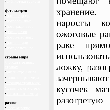
помещают 
·
библиотека туриста
хранение
фотогалерея
·
фото природы
наросты ко
·
фотообои зима
·
фотографии гор
ожоговые ра
·
фото цветов
·
фото животных
раке прям
·
фото лошади
·
фото дельфинов
использовать
страны мира
·
погода в разных
ложку, разог
странах
·
флаги стран мира
зачерпыва
·
валюты стран мира
·
столицы стран мира
кусочек ма
·
языки разных стран
·
климат стран мира
разогретую
разное
·
пассажирские