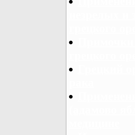
Применени
незрелых и 
грецкого ор
Примочки 
грецкого ор
Грецкий о
рака
Применен
(адамово яб
медицине