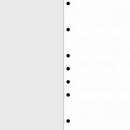
Заказ мик
Харьков
Транспорт
междугород
Аренда авт
Аренда авт
Заказ микр
Аренда ми
свадьбу
Заказ микр