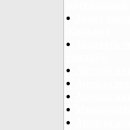
пассажиров
Заказ микр
Харьков
Заказать 
свадьбу
Аренда авт
Аренда ми
Аренда ав
Микроавтоб
Аренда авт