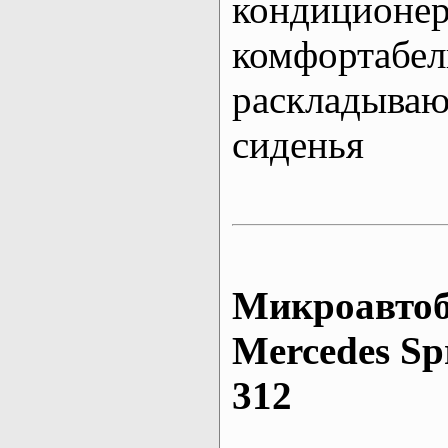
кондиционе
комфортабе
раскладыва
сиденья
Микроавтоб
Mеrcedes Sp
312