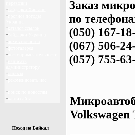
Заказ микро
перевозки
·
байдарки Харьков
по телефона
·
прогноз погоды
Украина
·
каталог ссылок
(050) 167-18
·
байдарки Украина
·
архив новостей
(067) 506-24
·
фотогалерея
·
достопримечательности
(057) 755-63
·
написать
администратору
·
опросы
·
рекомендовать нас
·
поиск по новостям
Микроавтоб
·
карта сайта
Volkswagen 
Поход на Байкал