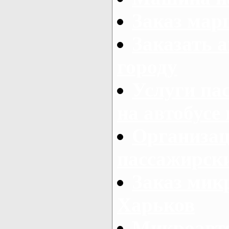
Заказ мар
Заказать а
городу
Услуги па
на автобусе
Организац
пассажирски
Заказ микр
Харьков
Микроавто