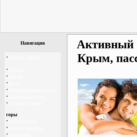
Активный о
Навигация
Крым, пас
·
Рейтинг сайтов
·
Главная
·
Форум
·
Клуб
·
Корпоративный отдых
·
Активный отдых
·
Детский туризм
горы
·
походы Крым
·
походы Украина
·
альпинизм