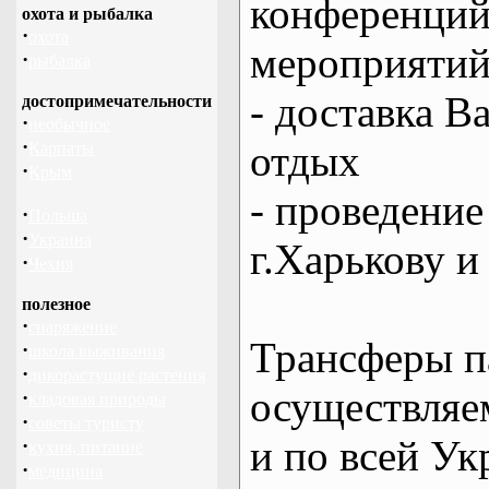
конференций
охота и рыбалка
·
охота
мероприяти
·
рыбалка
- доставка В
достопримечательности
·
необычное
·
отдых
Карпаты
·
Крым
- проведение
·
Польша
·
Украина
г.Харькову и
·
Чехия
полезное
·
снаряжение
Трансферы п
·
школа выживания
·
дикорастущие растения
осуществляем
·
кладовая природы
·
советы туристу
и по всей Ук
·
кухня, питание
·
медицина