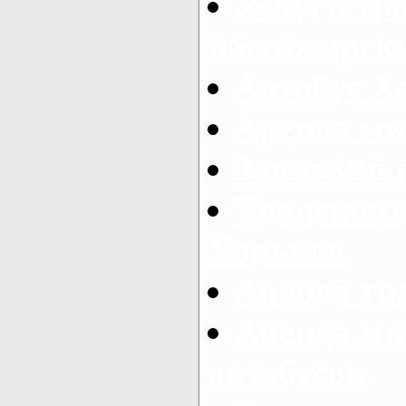
Услуги тр
пассажирски
Автобус Х
Аренда ми
Заказ мик
Транспорт
Харьков
Аренда тр
Аренда ми
автобусов