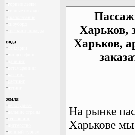
·
горные лыжи
·
горные походы
Пассаж
·
скалолазание
·
сноуборд
Харьков, 
·
треккинг, походы
Харьков, а
вода
·
байдарки
заказа
·
виндсерфинг
·
дайвинг
·
катамаранинг
·
каякинг
·
рафтинг
·
яхтинг
земля
·
велотуризм
На рынке па
·
дальние страны
·
геокэшинг
Харькове мы
·
диггерство
·
конный туризм