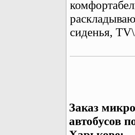
комфортабе
раскладыва
сиденья, T
Заказ микро
автобусов п
Харькове: