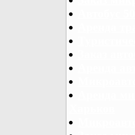
Автобус 50
Аренда тр
Туристиче
Заказ авто
Аренда ав
Микроавто
Аренда ми
Харьков
Микроавто