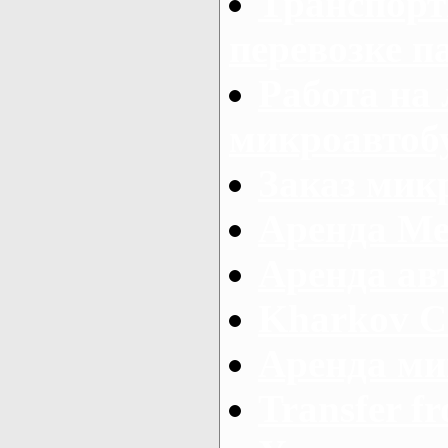
Транспорт
перевозке п
Работа на
микроавтоб
Заказ микр
Аренда Ме
Аренда авт
Kharkov C
Аренда ми
Transfer fr