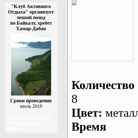
"Клуб Активного
Отдыха" организует
пеший поход
по Байкалу, хребет
Хамар-Дабан
Количество 
8
Сроки проведения
июль 2010
Цвет:
метал
Программа похода
Время
Обсуждение на
форуме