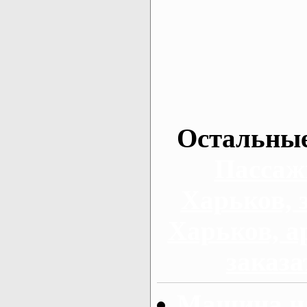
Остальные
Пассаж
Харьков, 
Харьков, а
заказа
Машина на