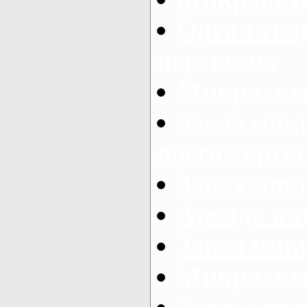
Организац
перевозок
Микроавто
Заказ мик
пассажирск
Заказ мик
Аренда авт
Заказ мик
Микроавто
Заказ микр