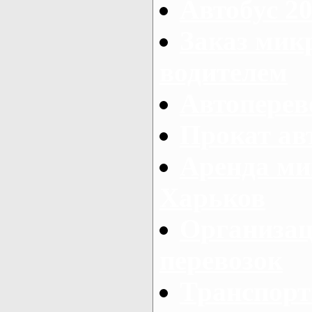
Автобус 20
Заказ мик
водителем
Автоперев
Прокат ав
Аренда ми
Харьков
Организац
перевозок
Транспорт