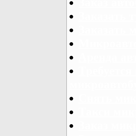
Заказ авто
Заказать 
Заказать 
Микроавто
Аренда авт
Требуется
микроавтоб
Снять мик
Такси мик
Заказ мик