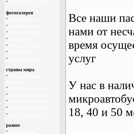
·
библиотека туриста
фотогалерея
Все наши па
·
фото природы
·
фотообои зима
нами от несч
·
фотографии гор
·
фото цветов
время осуще
·
фото животных
·
фото лошади
услуг
·
фото дельфинов
страны мира
·
погода в разных
У нас в нали
странах
·
флаги стран мира
·
валюты стран мира
микроавтобус
·
столицы стран мира
·
языки разных стран
18, 40 и 50 м
·
климат стран мира
разное
·
пассажирские