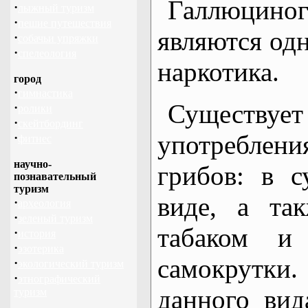
Галлюци
·
лыжный туризм
·
пешие путешествия
являются одн
·
собачьи упряжки
·
спелеология
наркотика.
город
·
гимнастика
Существует
·
ролики
·
скейтбординг
употреблен
·
фитнес
научно-
грибов: в 
познавательный
туризм
виде, а та
·
археология
·
зеленый туризм
табаком и 
·
история
·
эзотерика
самокрутки
·
экологический туризм
·
этнографический
данного вид
туризм