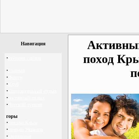
Активный
Навигация
поход Кр
·
Рейтинг сайтов
п
·
Главная
·
Форум
·
Клуб
·
Корпоративный отдых
·
Активный отдых
·
Детский туризм
горы
·
походы Крым
·
походы Украина
·
альпинизм