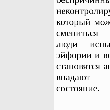
неконтро
который мо
смениться 
люди испы
эйфории и во
становятся 
впадают 
состояние.