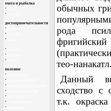
охота и рыбалка
обычных гри
·
охота
·
рыбалка
популярны
достопримечательности
рода псил
·
необычное
·
Карпаты
·
фригийский
Крым
·
Польша
(практичес
·
Украина
·
Чехия
тео-нанакатл
полезное
·
снаряжение
Данный в
·
школа выживания
·
дикорастущие растения
сходство с
·
кладовая природы
·
советы туристу
т.к. окраск
·
кухня, питание
·
медицина