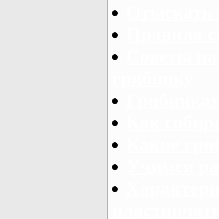
Отыскать 
Правила с
Советы н
грибнику
Грибникам
Как собир
Какие гри
Учимся ра
Характерн
пластинчат