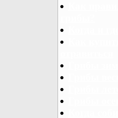
Как прави
грибы?
Когда и гд
Как купит
отравиться
Грибы зи
Грибы вес
Грибы лет
Грибы ос
Когда соб