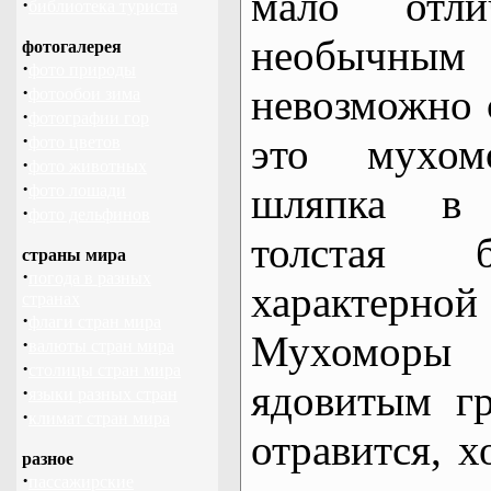
мало отли
·
библиотека туриста
необычны
фотогалерея
·
фото природы
·
невозможно 
фотообои зима
·
фотографии гор
·
это мухомо
фото цветов
·
фото животных
·
шляпка в 
фото лошади
·
фото дельфинов
толстая
страны мира
·
погода в разных
характер
странах
·
флаги стран мира
Мухомор
·
валюты стран мира
·
столицы стран мира
ядовитым г
·
языки разных стран
·
климат стран мира
отравится, х
разное
·
пассажирские