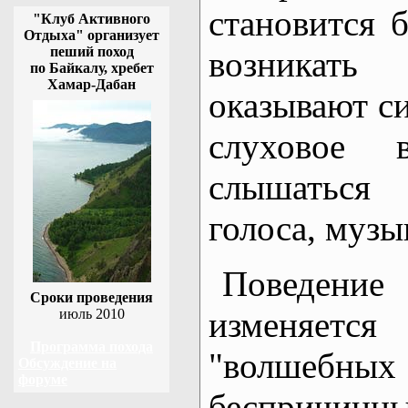
становится 
"Клуб Активного
Отдыха" организует
пеший поход
возникать
по Байкалу, хребет
Хамар-Дабан
оказывают си
слуховое в
слышаться
голоса, музы
Поведени
Сроки проведения
изменяется
июль 2010
Программа похода
"волшебных 
Обсуждение на
форуме
беспричинн