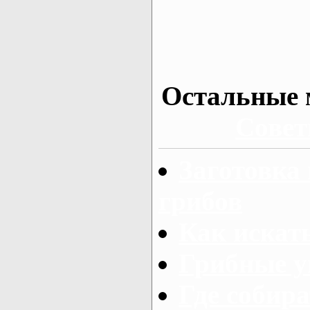
Остальные 
Совет
Заготовка
грибов
Как искат
Грибные у
Где собир