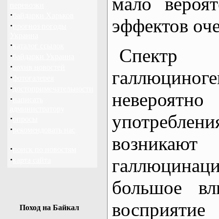
мало вероя
перевозки
·
байдарки Харьков
эффектов оч
·
прогноз погоды
Украина
·
каталог ссылок
Спектр
·
байдарки Украина
·
архив новостей
галлюцин
·
фотогалерея
·
достопримечательности
невероятн
·
написать
администратору
употребле
·
опросы
·
рекомендовать нас
возник
·
поиск по новостям
·
галлюцинац
карта сайта
большое вл
восприятие
Поход на Байкал