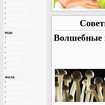
·
горные лыжи
·
горные походы
·
скалолазание
·
сноуборд
Совет
·
треккинг, походы
вода
Волшебные 
·
байдарки
·
виндсерфинг
·
дайвинг
·
катамаранинг
·
каякинг
·
рафтинг
·
яхтинг
земля
·
велотуризм
·
дальние страны
·
геокэшинг
·
диггерство
·
конный туризм