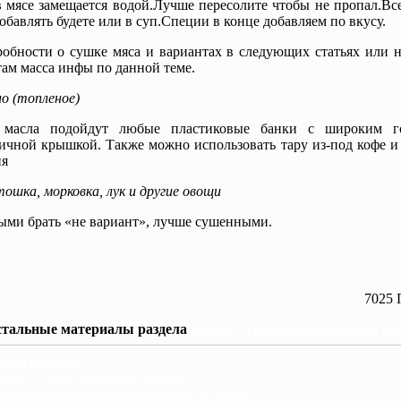
в мясе замещается водой.Лучше пересолите чтобы не пропал.Вс
обавлять будете или в суп.Специи в конце добавляем по вкусу.
обности о сушке мяса и вариантах в следующих статьях или н
там масса инфы по данной теме.
о (топленое)
 масла подойдут любые пластиковые банки с широким г
ичной крышкой. Также можно использовать тару из-под кофе и
ия
ошка, морковка, лук и другие овощи
ми брать «не вариант», лучше сушенными.
7025 
тальные материалы раздела
Общие туристские навыки и ум
оли в походе
вка в туристическом походе
анизация привалов и биваков в походе