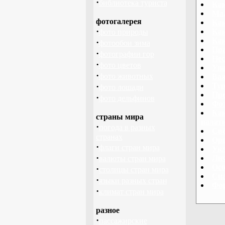
·
библиотека туриста
Как
Мал
фотогалерея
Как
·
Как
фото природы
Как
·
фотообои зима
Пра
·
фотографии гор
Нес
·
фото цветов
Упа
·
фото животных
Важ
·
Тур
фото лошади
Пре
·
фото дельфинов
Фот
Как
страны мира
палат
·
погода в разных
Свё
странах
Орг
·
флаги стран мира
Укл
·
Лич
валюты стран мира
Осо
·
столицы стран мира
Сна
·
языки разных стран
Фор
·
климат стран мира
разное
·
пассажирские