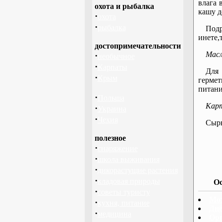
влага 
охота и рыбалка
кашу д
·
охота
·
рыбалка
Подр
инете,
достопримечательности
Масл
·
необычное
·
Карпаты
Для
·
Крым
гермет
питан
·
Польша
Карт
·
Украина
·
Чехия
Сыры
полезное
·
снаряжение
·
школа выживания
·
дикорастущие растения
·
кладовая природы
Ос
·
советы туристу
Моз
·
кухня, питание
Днё
·
медицина
Орг