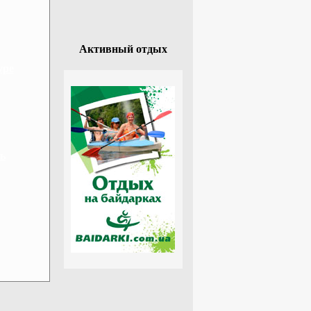
Активный отдых
уре
ь