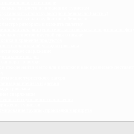
 правильно идти в походе
енькие хитрости начинающим туристам
 установить палатку быстро и безопасно (часть 2)
 установить палатку быстро и безопасно
 быстро разобрать и сложить палатку
вильная укладка туристического рюкзака и подгонка по фиг
колько секретов вкусной еды в походе
ковка и хранение продуктов
ность правильной укладки рюкзака
истическое снаряжение
дсказание погоды
оаппарат в походе
 в походе найти место для палатки и как правильно поставит
ку
ртывание туристского лагеря
анизация ночлега и днёвки
адка рюкзака
ное снаряжение
бенности группового снаряжения
ряжение туристов
мирование группы, прокладка маршрута