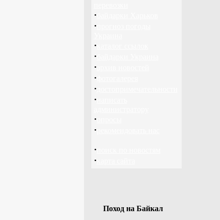
перевозки
·
байдарки Харьков
·
прогноз погоды
Украина
·
каталог ссылок
·
байдарки Украина
·
архив новостей
·
фотогалерея
·
достопримечательности
·
написать
администратору
·
опросы
·
рекомендовать нас
·
поиск по новостям
·
карта сайта
Поход на Байкал