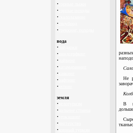
·
горные лыжи
·
горные походы
·
скалолазание
·
сноуборд
·
треккинг, походы
вода
·
байдарки
разны
·
виндсерфинг
наподо
·
дайвинг
·
катамаранинг
Сал
·
каякинг
Не р
·
рафтинг
завора
·
яхтинг
Колб
земля
·
велотуризм
В п
дольше
·
дальние страны
·
геокэшинг
Сыро
·
диггерство
тканью
·
конный туризм