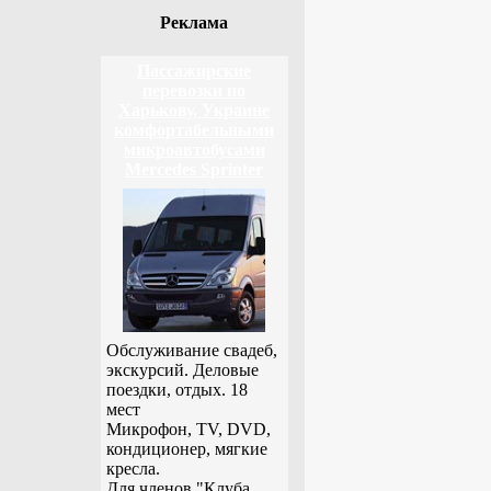
Реклама
Пассажирские
перевозки по
Харькову, Украине
комфортабельными
микроавтобусами
Mercedes Sprinter
Обслуживание свадеб,
экскурсий. Деловые
поездки, отдых. 18
мест
Микрофон, TV, DVD,
кондиционер, мягкие
кресла.
Для членов "Клуба