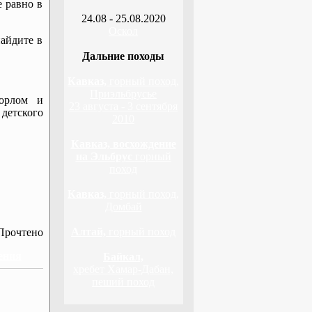
е равно в
24.08 - 25.08.2020
Оскол
айдите в
Дальние походы
Кавказ,
горный поход,
Приэльбрусье
орлом и
23 августа - 3 сентября
 детского
2010
Кавказ, восхождение
на Эльбрус
горный
поход
Кавказ,
горный поход,
Домбай
Алтай,
горный поход
Прочтено
ения
Байкал,
хребет Хамар-Дабан,
пеший поход