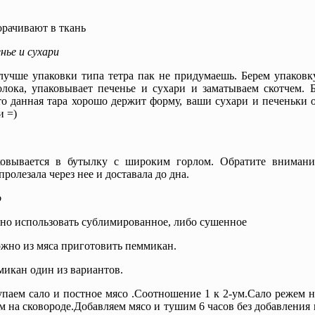
рачивают в ткань
нье и сухари
лучше упаковки типа тетра пак не придумаешь. Берем упаковк
лока, упаковывает печенье и сухари и заматываем скотчем. Б
то данная тара хорошо держит форму, ваши сухари и печеньки 
 =)
овывается в бутылку с широким горлом. Обратите внимани
пролезала через нее и доставала до дна.
о
о использовать сублимированное, либо сушенное
жно из мяса приготовить пеммикан.
икан один из вариантов.
паем сало и постное мясо .Соотношение 1 к 2-ум.Сало режем 
м на сковороде.Добавляем мясо и тушим 6 часов без добавления