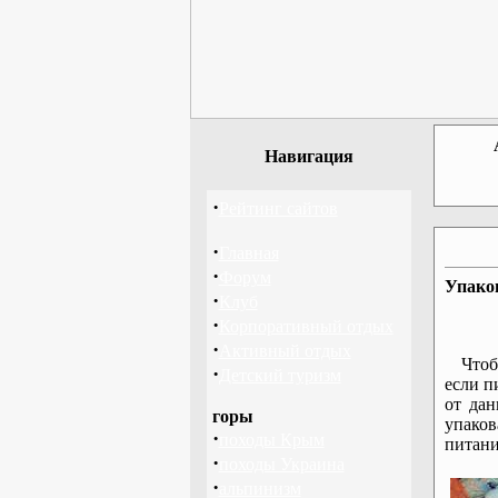
Навигация
·
Рейтинг сайтов
·
Главная
·
Форум
Упаков
·
Клуб
·
Корпоративный отдых
·
Активный отдых
Чтоб
·
Детский туризм
если п
от да
горы
упаков
·
походы Крым
питани
·
походы Украина
·
альпинизм