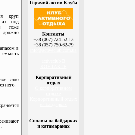
Горячий актив Клуба
ля круп
а их под
се тоже
и должно
Контакты
+38 (067) 724-52-13
+38 (057) 750-62-79
запасом в
info@activeclub.com.ua
 емкость
activeclub В
КОНТАКТЕ
Корпоративный
ное сало
отдых
ез него.
О корпоративном
отдыхе
Корпоративный отдых
на байдарках
аняется
Сплавы на байдарках
рачивают
и катамаранах
.