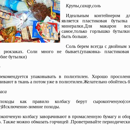
Крупы,сахар,соль
Идеальным контейнером д
является пластиковая бутылк
минералки.Для макарон в
самое,только горлышко бутылк
быть больше.
Соль берем всегда с двойным 
х рюкзаках. Соли много не бывает.(упаковка- пластиковая
бие бутылки)
о
екомендуется упаковывать в полиэтилен. Хорошо просолен
чивают в ткань а потом уже в полиэтилен.Желательно обойтись б
аса
оходы как правило колбасу берут сырокопченую(сохр
)Исключение-зимние походы.
копченую колбасу заворачивают в промасленную бумагу и обо
. Также можно обмазать горчицей .Проветривайте периодически