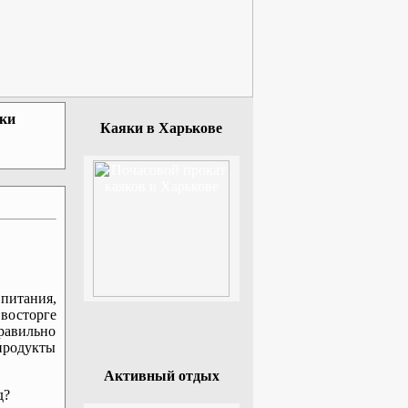
зки
Каяки в Харькове
питания,
 восторге
равильно
 продукты
Активный отдых
д?