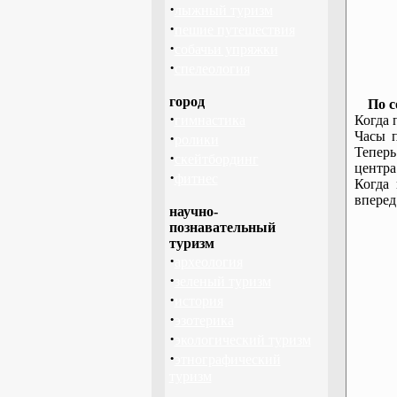
·
лыжный туризм
·
пешие путешествия
·
собачьи упряжки
·
спелеология
город
По с
·
гимнастика
Когда 
Часы п
·
ролики
Теперь
·
скейтбординг
центра
·
фитнес
Когда
вперед.
научно-
познавательный
туризм
·
археология
·
зеленый туризм
·
история
·
эзотерика
·
экологический туризм
·
этнографический
туризм