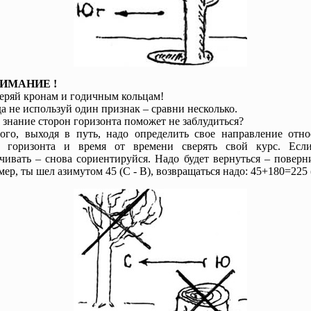
НИМАНИЕ !
еряй кронам и годичным кольцам!
а не используй один признак – сравни несколько.
 знание сторон горизонта поможет не заблудиться?
ого, выходя в путь, надо определить свое направление отно
н горизонта и время от времени сверять свой курс. Есл
чивать – снова сориентируйся. Надо будет вернуться – поверн
ер, ты шел азимутом 45 (С - В), возвращаться надо: 45+180=225 