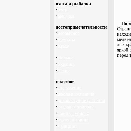
охота и рыбалка
·
охота
·
рыбалка
По з
достопримечательности
Странн
·
необычное
наход
·
медвед
Карпаты
две к
·
Крым
яркой 
перед 
·
Польша
·
Украина
·
Чехия
полезное
·
снаряжение
·
школа выживания
·
дикорастущие растения
·
кладовая природы
·
советы туристу
·
кухня, питание
·
медицина