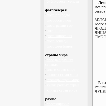
·
библиотека туриста
Лес
Все пр
фотогалерея
севера
·
фото природы
·
МУРА
фотообои зима
Более 
·
фотографии гор
ЯГОДЫ:
·
фото цветов
ЛИШАЙ
·
фото животных
СМОЛА:
·
фото лошади
·
фото дельфинов
страны мира
·
погода в разных
странах
·
флаги стран мира
·
валюты стран мира
·
столицы стран мира
В сы
·
языки разных стран
Ранней
·
климат стран мира
ЛУНКИ 
разное
·
пассажирские