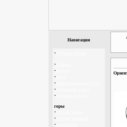
Навигация
·
Рейтинг сайтов
·
Главная
·
Форум
Ориен
·
Клуб
·
Корпоративный отдых
·
Активный отдых
·
Детский туризм
горы
·
походы Крым
·
походы Украина
·
альпинизм