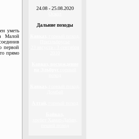
24.08 - 25.08.2020
Оскол
Дальние походы
ен уметь
та Малой
Кавказ,
горный поход,
соединив
Приэльбрусье
о первой
23 августа - 3 сентября
 то прямо
2010
Кавказ, восхождение
на Эльбрус
горный
поход
Кавказ,
горный поход,
Домбай
Алтай,
горный поход
Байкал,
хребет Хамар-Дабан,
пеший поход