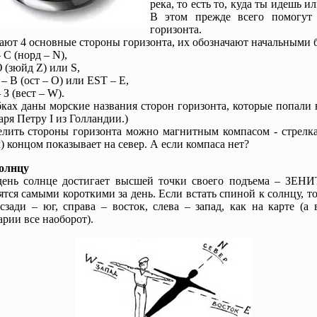
река, то есть то, куда ты идешь ил
В этом прежде всего помогут
горизонта.
ают 4 основные стороны горизонта, их обозначают начальными б
 С (норд – N),
 (зюйд Z) или S,
 – В (ост – О) или EST – Е,
 З (вест – W).
бках даны морские названия сторон горизонта, которые попали
аря Петру I из Голландии.)
лить стороны горизонта можно магнитным компасом - стрелк
) концом показывает на север. А если компаса нет?
олнцу
день солнце достигает высшей точки своего подъема – ЗЕНИ
ятся самыми короткими за день. Если встать спиной к солнцу, т
 сзади – юг, справа – восток, слева – запад, как на карте (
рии все наоборот).