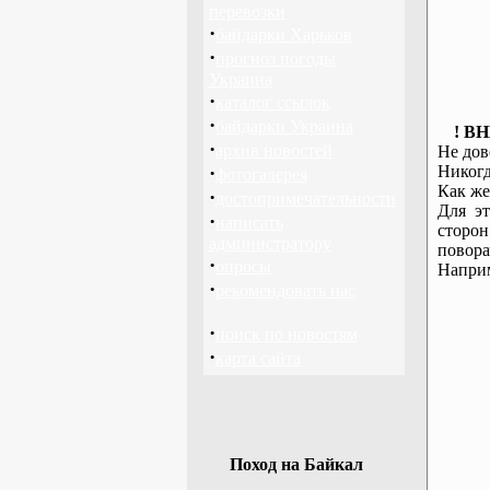
перевозки
·
байдарки Харьков
·
прогноз погоды
Украина
·
каталог ссылок
·
байдарки Украина
! В
·
архив новостей
Не дов
·
Никогд
фотогалерея
Как же
·
достопримечательности
Для эт
·
написать
сторо
администратору
повора
·
опросы
Наприм
·
рекомендовать нас
·
поиск по новостям
·
карта сайта
Поход на Байкал