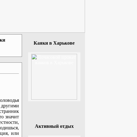
зки
Каяки в Харькове
ловодья
другими
транник
то значит
естности,
Активный отдых
ходишься,
нция, или