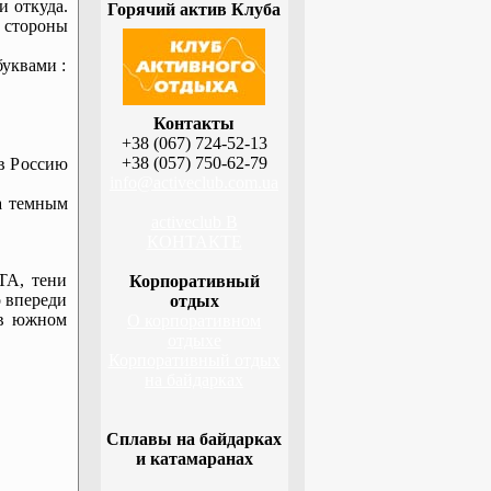
и откуда.
Горячий актив Клуба
 стороны
уквами :
Контакты
+38 (067) 724-52-13
+38 (057) 750-62-79
 в Россию
info@activeclub.com.ua
а темным
activeclub В
КОНТАКТЕ
ТА, тени
Корпоративный
о впереди
отдых
а в южном
О корпоративном
отдыхе
Корпоративный отдых
на байдарках
Сплавы на байдарках
и катамаранах