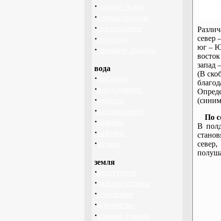
·
горные лыжи
·
горные походы
·
скалолазание
Различ
·
север –
сноуборд
юг – Ю
·
треккинг, походы
восток
запад –
вода
(В ско
·
байдарки
благод
·
виндсерфинг
Опреде
·
дайвинг
(синим
·
катамаранинг
По с
·
каякинг
В пол
·
рафтинг
станов
·
яхтинг
север,
полуша
земля
·
велотуризм
·
дальние страны
·
геокэшинг
·
диггерство
·
конный туризм