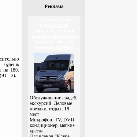
Реклама
Пассажирские
перевозки по
Харькову, Украине
комфортабельными
микроавтобусами
Mercedes Sprinter
сительно
и будешь
и на 180.
(Ю – З).
Обслуживание свадеб,
экскурсий. Деловые
поездки, отдых. 18
мест
Микрофон, TV, DVD,
кондиционер, мягкие
кресла.
Для членов "Клуба