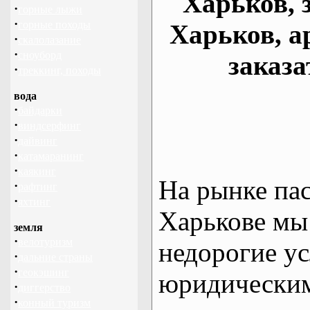
Харьков, 
·
горные лыжи
·
горные походы
Харьков, а
·
скалолазание
·
сноуборд
заказа
·
треккинг, походы
вода
·
байдарки
·
виндсерфинг
·
дайвинг
·
катамаранинг
·
каякинг
На рынке па
·
рафтинг
·
яхтинг
Харькове мы
земля
·
велотуризм
недорогие ус
·
дальние страны
·
геокэшинг
юридическим
·
диггерство
·
конный туризм