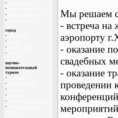
·
лыжный туризм
·
пешие путешествия
Мы решаем с
·
собачьи упряжки
·
спелеология
- встреча на 
город
аэропорту г.
·
гимнастика
·
ролики
- оказание 
·
скейтбординг
·
фитнес
свадебных м
научно-
познавательный
- оказание т
туризм
·
археология
проведении 
·
зеленый туризм
·
история
конференций
·
эзотерика
·
экологический туризм
мероприяти
·
этнографический
туризм