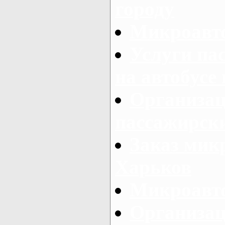
городу
Микроавто
Услуги па
на автобусе
Организац
пассажирски
Заказ микр
Харьков
Микроавто
Организац