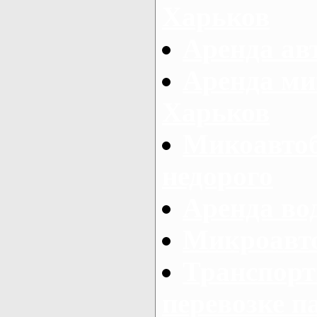
Харьков
Аренда авт
Аренда ми
Харьков
Микоавтоб
недорого
Аренда во
Микроавто
Транспорт
перевозке п