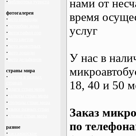
нами от несч
·
библиотека туриста
фотогалерея
время осуще
·
фото природы
·
фотообои зима
услуг
·
фотографии гор
·
фото цветов
·
фото животных
·
фото лошади
У нас в нали
·
фото дельфинов
микроавтобус
страны мира
·
погода в разных
18, 40 и 50 м
странах
·
флаги стран мира
·
валюты стран мира
·
столицы стран мира
·
Заказ микро
языки разных стран
·
климат стран мира
по телефона
разное
·
пассажирские