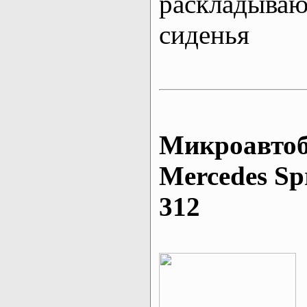
раскладыва
сиденья
Микроавтоб
Mеrcedes Sp
312