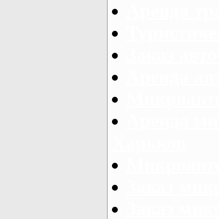
Аренда тр
Туристиче
Заказ авто
Аренда ав
Микроавто
Аренда ми
Харьков
Микроавто
Заказ мик
Заказ микр