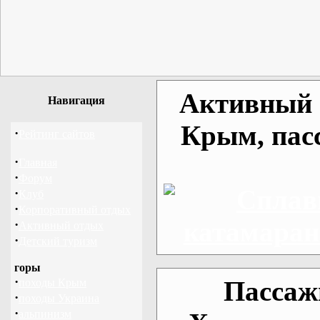
Активный о
Навигация
Крым, пас
·
Рейтинг сайтов
·
Главная
·
Форум
·
Клуб
·
Корпоративный отдых
·
Активный отдых
·
Детский туризм
горы
·
Пассаж
походы Крым
·
походы Украина
·
альпинизм