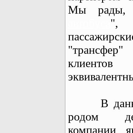
Мы рады, 
автобуса
",
пассажир
"трансфер
клиент
эквивалентн
В данный
родом де
компании я