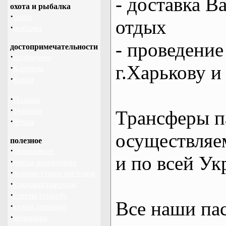
- доставка В
охота и рыбалка
·
охота
отдых
·
рыбалка
- проведение
достопримечательности
·
необычное
г.Харькову и
·
Карпаты
·
Крым
·
Польша
·
Украина
Трансферы п
·
Чехия
осуществляем
полезное
·
снаряжение
и по всей Ук
·
школа выживания
·
дикорастущие растения
·
кладовая природы
·
советы туристу
Все наши па
·
кухня, питание
·
медицина