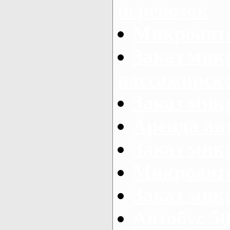
перевозок
Микроавто
Заказ мик
пассажирск
Заказ мик
Аренда авт
Заказ мик
Микроавто
Заказ микр
Автобус 50