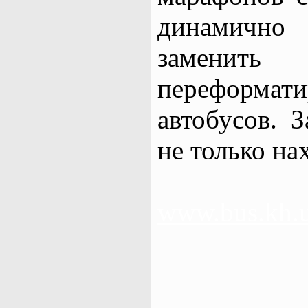
динамично
замени
переформа
автобусов. 
не только на
www.bus.kh.