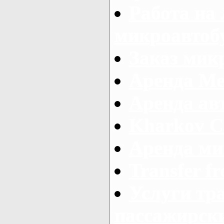
Работа на
микроавтоб
Заказ микр
Аренда Ме
Аренда авт
Kharkov C
Аренда ми
Transfer fr
Услуги тр
пассажирски