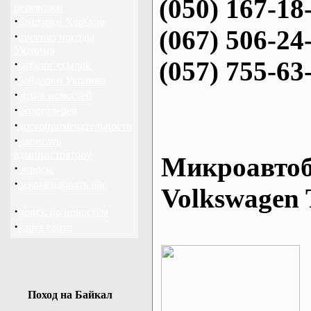
(050) 167-18
перевозки
·
байдарки Харьков
(067) 506-24
·
прогноз погоды
Украина
(057) 755-63
·
каталог ссылок
·
байдарки Украина
·
архив новостей
·
фотогалерея
·
достопримечательности
·
написать
администратору
Микроавтоб
·
опросы
·
рекомендовать нас
Volkswagen 
·
поиск по новостям
·
карта сайта
Поход на Байкал