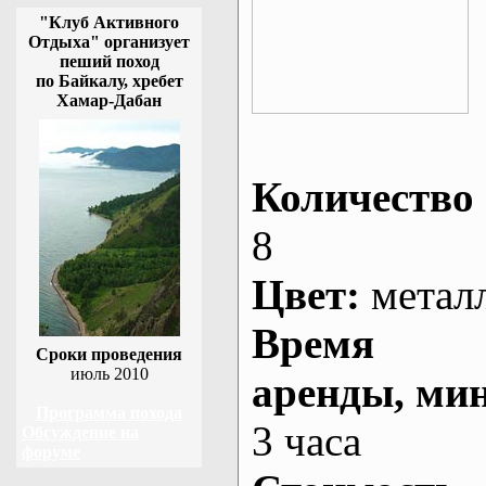
"Клуб Активного
Отдыха" организует
пеший поход
по Байкалу, хребет
Хамар-Дабан
Количество 
8
Цвет:
метал
Время
Сроки проведения
июль 2010
аренды
, ми
Программа похода
3 часа
Обсуждение на
форуме