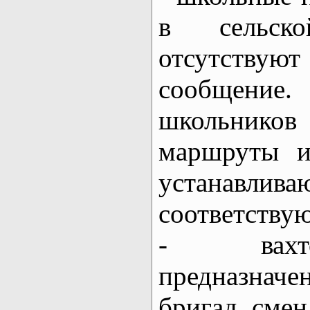
в сельск
отсутствуют
сообщени
школьников 
маршруты и
устанавли
соответству
- вахто
предназнач
бригад, смен