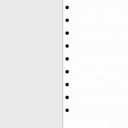
Микроавто
Заказ микр
Автобус 50
Аренда тр
Туристиче
Заказ авто
Аренда ав
Микроавто
Аренда ми
Харьков