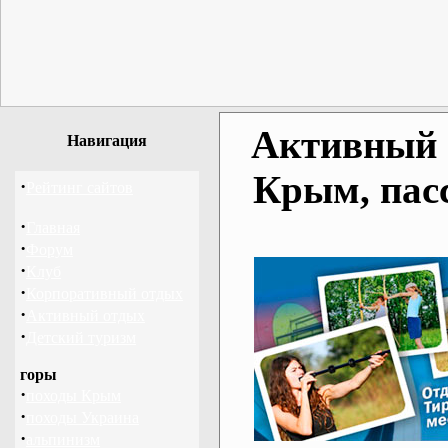
Активный о
Навигация
Крым, пас
·
Рейтинг сайтов
·
Главная
·
Форум
·
Клуб
·
Корпоративный отдых
·
Активный отдых
·
Детский туризм
горы
·
походы Крым
·
походы Украина
·
альпинизм