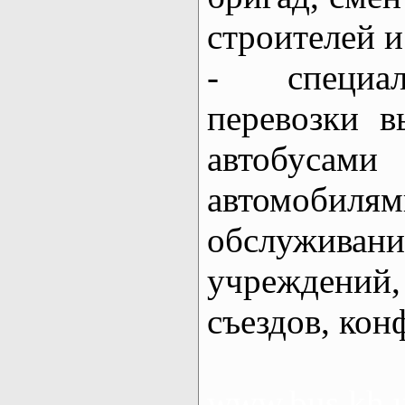
строителей и 
- специал
перевозки в
автобус
автомоби
обслужива
учреждений,
съездов, кон
www.bus.kh.