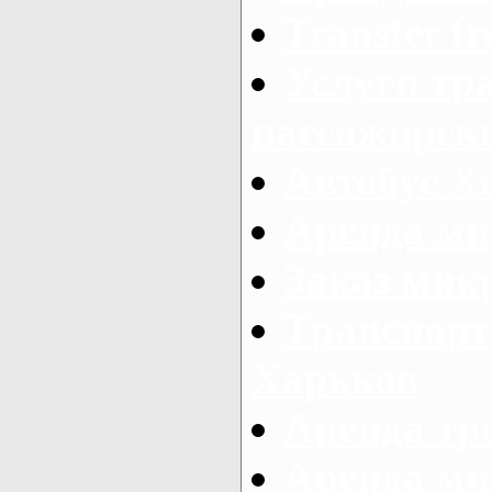
Transfer fr
Услуги тр
пассажирски
Автобус Х
Аренда ми
Заказ мик
Транспорт
Харьков
Аренда тр
Аренда ми