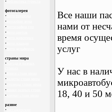
·
библиотека туриста
фотогалерея
Все наши па
·
фото природы
·
фотообои зима
нами от несч
·
фотографии гор
·
фото цветов
время осуще
·
фото животных
·
фото лошади
услуг
·
фото дельфинов
страны мира
·
погода в разных
У нас в нали
странах
·
флаги стран мира
·
валюты стран мира
микроавтобус
·
столицы стран мира
·
языки разных стран
18, 40 и 50 м
·
климат стран мира
разное
·
пассажирские