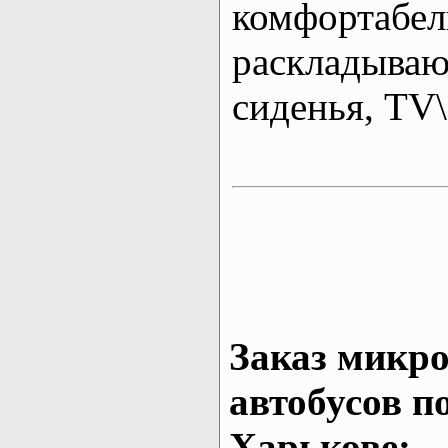
комфортабе
раскладыва
сиденья, T
Заказ микро
автобусов п
Харькове: