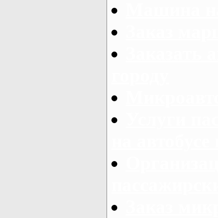
Машина на
Заказ мар
Заказать а
городу
Микроавто
Услуги па
на автобусе
Организац
пассажирски
Заказ микр