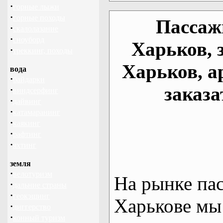
·
горные лыжи
·
горные походы
Пассаж
·
скалолазание
·
сноуборд
Харьков, 
·
треккинг, походы
Харьков, а
вода
·
байдарки
заказа
·
виндсерфинг
·
дайвинг
·
катамаранинг
·
каякинг
·
рафтинг
·
яхтинг
земля
·
велотуризм
На рынке па
·
дальние страны
·
геокэшинг
Харькове мы
·
диггерство
·
конный туризм