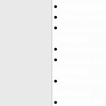
Микроавто
Заказ мик
Заказ микр
Харьков
Аренда авт
Аренда ми
Харьков
Микоавтоб
недорого
Аренда во