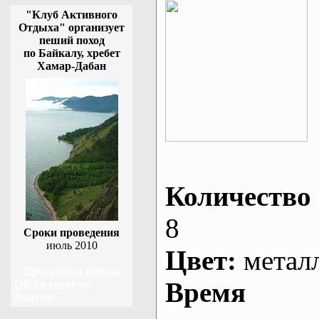
"Клуб Активного
Отдыха" организует
пеший поход
по Байкалу, хребет
Хамар-Дабан
Количество 
8
Сроки проведения
июль 2010
Цвет:
метал
Программа похода
Время
Обсуждение на
форуме