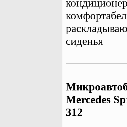
кондиционе
комфортабе
раскладыва
сиденья
Микроавтоб
Mеrcedes Sp
312