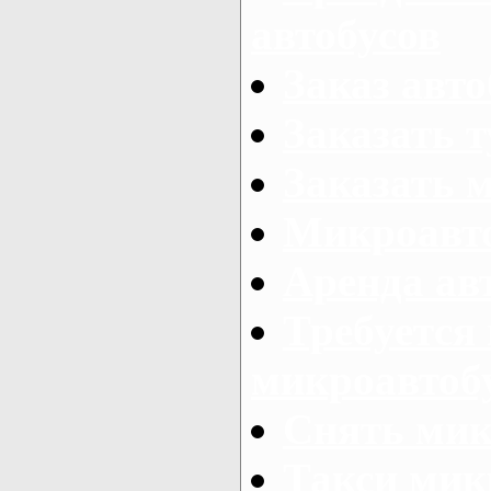
автобусов
Заказ авто
Заказать 
Заказать 
Микроавто
Аренда авт
Требуется
микроавтоб
Снять мик
Такси мик