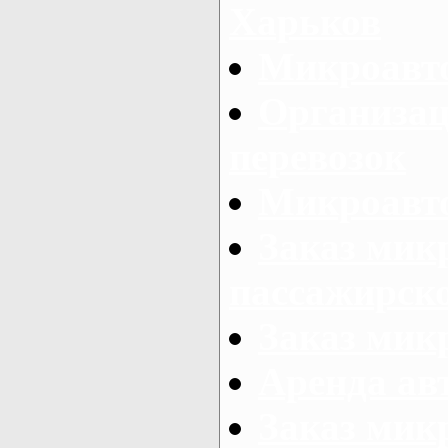
Харьков
Микроавто
Организац
перевозок
Микроавто
Заказ мик
пассажирск
Заказ мик
Аренда авт
Заказ мик