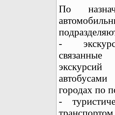
По назнач
автомоби
подразделяю
- экскурс
связанны
экскурси
автобусами
городах по 
- туристич
транспортом