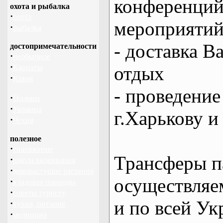
конференций
охота и рыбалка
·
охота
мероприяти
·
рыбалка
- доставка В
достопримечательности
·
необычное
·
отдых
Карпаты
·
Крым
- проведение
·
Польша
·
Украина
г.Харькову и
·
Чехия
полезное
·
снаряжение
Трансферы п
·
школа выживания
·
дикорастущие растения
осуществляем
·
кладовая природы
·
советы туристу
и по всей Ук
·
кухня, питание
·
медицина