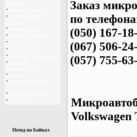
Заказ микро
перевозки
·
байдарки Харьков
по телефона
·
прогноз погоды
Украина
·
каталог ссылок
(050) 167-18
·
байдарки Украина
·
архив новостей
(067) 506-24
·
фотогалерея
·
достопримечательности
(057) 755-63
·
написать
администратору
·
опросы
·
рекомендовать нас
·
поиск по новостям
Микроавтоб
·
карта сайта
Volkswagen 
Поход на Байкал