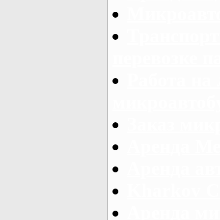
Микроавто
Транспорт
перевозке п
Работа на
микроавтоб
Заказ микр
Аренда Ме
Аренда авт
Kharkov C
Аренда ми