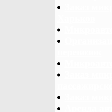
Заказ микр
Харьков
Микроавто
Организац
перевозок
Микроавто
Заказ мик
пассажирск
Заказ мик
Аренда авт