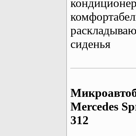
кондиционе
комфортабе
раскладыва
сиденья
Микроавтоб
Mеrcedes Sp
312