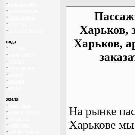
·
горные лыжи
·
горные походы
Пассаж
·
скалолазание
·
сноуборд
Харьков, 
·
треккинг, походы
Харьков, а
вода
·
байдарки
заказа
·
виндсерфинг
·
дайвинг
·
катамаранинг
·
каякинг
·
рафтинг
·
яхтинг
земля
·
велотуризм
На рынке па
·
дальние страны
·
геокэшинг
Харькове мы
·
диггерство
·
конный туризм