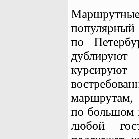
Маршрутны
популярный
по Петербу
дублирую
курсиру
востребо
маршрутам, 
по большом 
любой гос