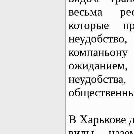
весьма рес
которые пр
неудобст
компань
ожиданием, 
неудобст
общественны
В Харькове 
виды назе