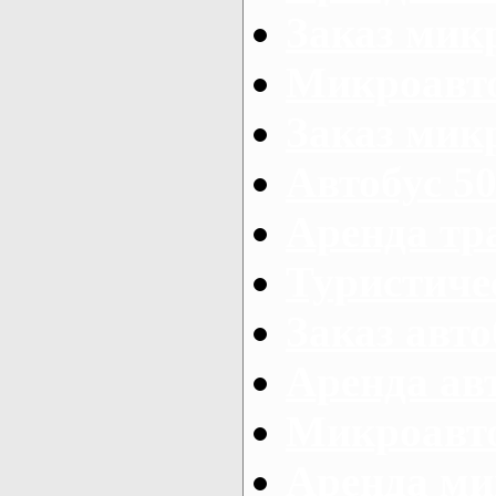
Заказ мик
Микроавто
Заказ микр
Автобус 50
Аренда тр
Туристиче
Заказ авто
Аренда ав
Микроавто
Аренда ми