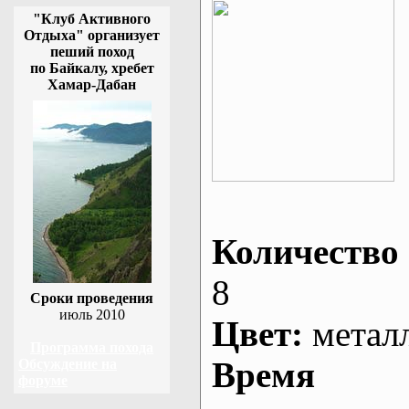
"Клуб Активного
Отдыха" организует
пеший поход
по Байкалу, хребет
Хамар-Дабан
Количество 
8
Сроки проведения
июль 2010
Цвет:
метал
Программа похода
Время
Обсуждение на
форуме