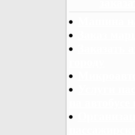
заказа
Машина на
Заказ мар
Заказать а
городу
Микроавто
Услуги па
на автобусе
Организац
пассажирски