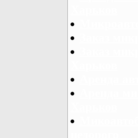
Харьков
Микроавто
Заказ мик
Заказ микр
Харьков
Аренда авт
Аренда ми
Харьков
Микоавтоб
недорого