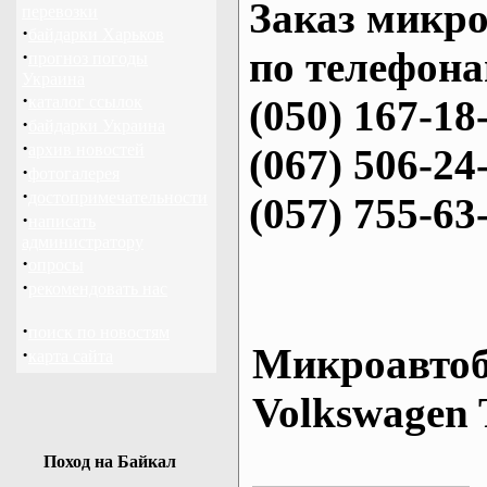
Заказ микро
перевозки
·
байдарки Харьков
по телефона
·
прогноз погоды
Украина
·
каталог ссылок
(050) 167-18
·
байдарки Украина
·
архив новостей
(067) 506-24
·
фотогалерея
·
достопримечательности
(057) 755-63
·
написать
администратору
·
опросы
·
рекомендовать нас
·
поиск по новостям
Микроавтоб
·
карта сайта
Volkswagen 
Поход на Байкал