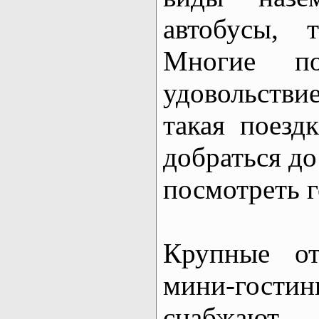
автобусы, т
Многие по
удовольств
такая поезд
добраться до
посмотреть г
Крупные от
мини-гос
снабжаю