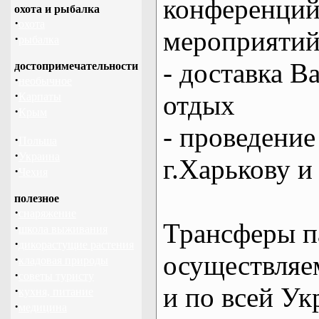
конференций
охота и рыбалка
·
охота
мероприяти
·
рыбалка
- доставка В
достопримечательности
·
необычное
·
отдых
Карпаты
·
Крым
- проведение
·
Польша
·
Украина
г.Харькову и
·
Чехия
полезное
·
снаряжение
Трансферы п
·
школа выживания
·
дикорастущие растения
осуществляем
·
кладовая природы
·
советы туристу
и по всей Ук
·
кухня, питание
·
медицина