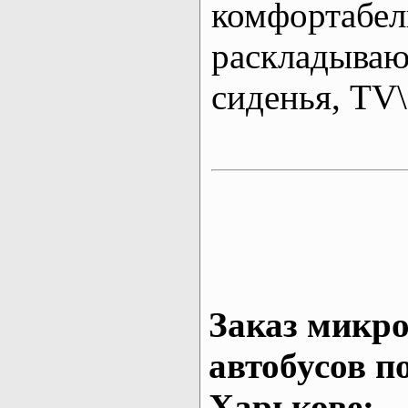
комфортабе
раскладыва
сиденья, T
Заказ микро
автобусов п
Харькове: