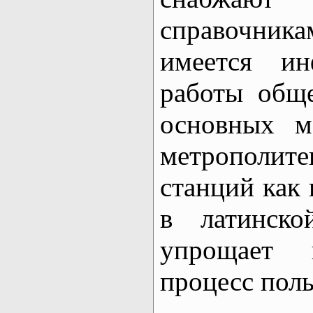
справочни
имеется и
работы обще
основных м
метрополит
станций как 
в латинско
упрощает 
процесс поль