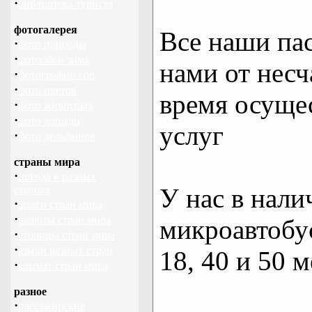
·
библиотека туриста
фотогалерея
Все наши па
·
фото природы
·
фотообои зима
нами от несч
·
фотографии гор
·
фото цветов
время осуще
·
фото животных
·
фото лошади
услуг
·
фото дельфинов
страны мира
·
погода в разных
У нас в нали
странах
·
флаги стран мира
·
валюты стран мира
микроавтобус
·
столицы стран мира
·
языки разных стран
18, 40 и 50 м
·
климат стран мира
разное
·
пассажирские